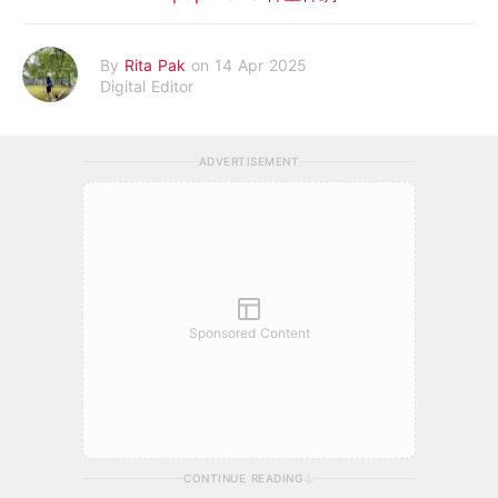
By
Rita Pak
on 14 Apr 2025
Digital Editor
ADVERTISEMENT
Sponsored Content
CONTINUE READING