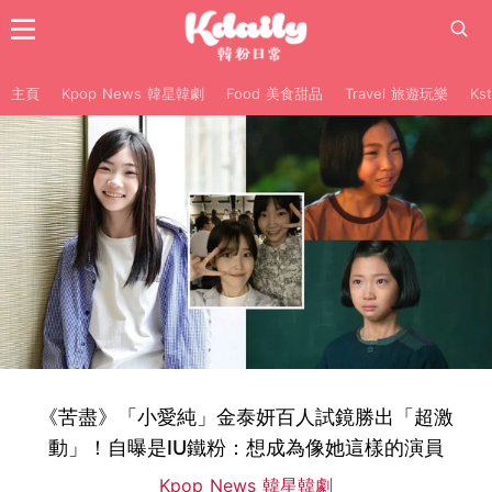
主頁
Kpop News 韓星韓劇
Food 美食甜品
Travel 旅遊玩樂
Ks
《苦盡》「小愛純」金泰妍百人試鏡勝出「超激
動」！自曝是IU鐵粉：想成為像她這樣的演員
Kpop News 韓星韓劇