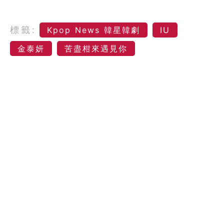
標籤:
Kpop News 韓星韓劇
IU
金泰妍
苦盡柑來遇見你