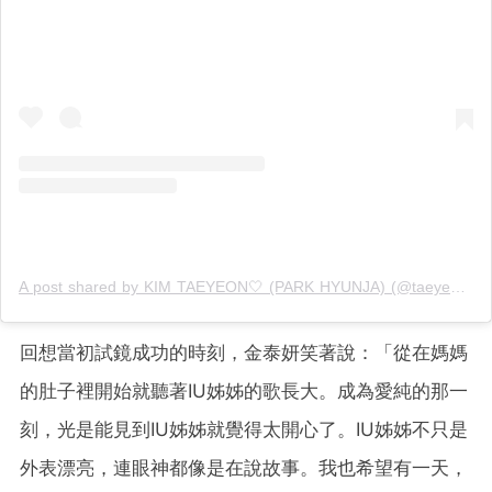
A post shared by KIM TAEYEON🤍 (PARK HYUNJA) (@taeyeon.mom)
回想當初試鏡成功的時刻，金泰妍笑著說：「從在媽媽
的肚子裡開始就聽著IU姊姊的歌長大。成為愛純的那一
刻，光是能見到IU姊姊就覺得太開心了。IU姊姊不只是
外表漂亮，連眼神都像是在說故事。我也希望有一天，