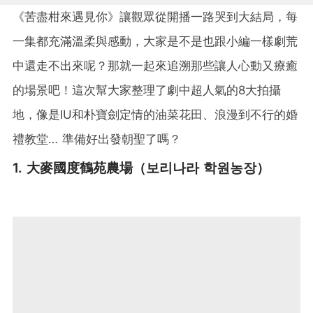
《苦盡柑來遇見你》讓觀眾從開播一路哭到大結局，每
一集都充滿溫柔與感動，大家是不是也跟小編一樣劇荒
中還走不出來呢？那就一起來追溯那些讓人心動又療癒
的場景吧！這次幫大家整理了劇中超人氣的8大拍攝
地，像是IU和朴寶劍定情的油菜花田、浪漫到不行的婚
禮教堂… 準備好出發朝聖了嗎？
1. 大麥國度鶴苑農場（보리나라 학원농장）