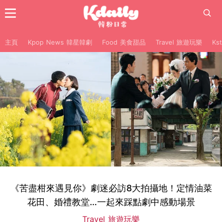
主頁
Kpop News 韓星韓劇
Food 美食甜品
Travel 旅遊玩樂
Ks
《苦盡柑來遇見你》劇迷必訪8大拍攝地！定情油菜
花田、婚禮教堂…一起來踩點劇中感動場景
Travel 旅遊玩樂