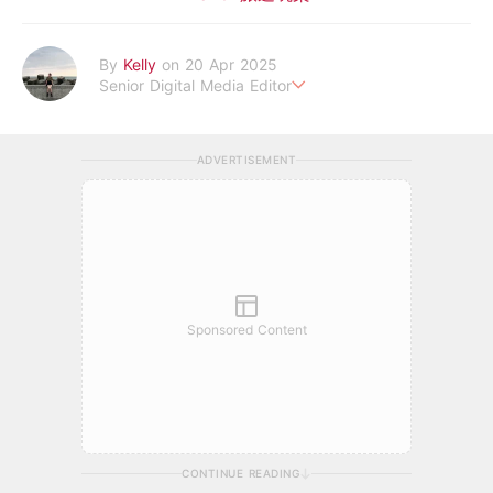
By
Kelly
on 20 Apr 2025
Senior Digital Media Editor
假韓妞真台妹///日常追星追劇。
ADVERTISEMENT
Sponsored Content
CONTINUE READING