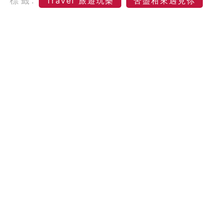
標籤:
Travel 旅遊玩樂
苦盡柑來遇見你