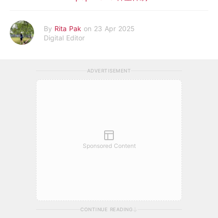
By
Rita Pak
on 23 Apr 2025
Digital Editor
ADVERTISEMENT
Sponsored Content
CONTINUE READING