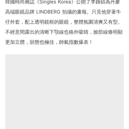
韓國時尚雜誌《Singles Korea》公開了李鍾碩為丹麥
高端眼鏡品牌 LINDBERG 拍攝的畫報。只見他穿著牛
仔外套，配上透明鏡框的眼鏡，整體氛圍清爽又有型。
不經意間露出的清晰下顎線也格外吸睛，臉部線條明顯
更加立體，狀態也極佳，帥氣指數爆表！