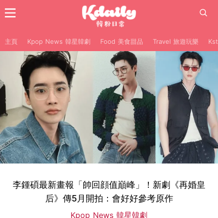
主頁
Kpop News 韓星韓劇
Food 美食甜品
Travel 旅遊玩樂
Ks
李鍾碩最新畫報「帥回顔值巔峰」！新劇《再婚皇
后》傳5月開拍：會好好參考原作
Kpop News 韓星韓劇