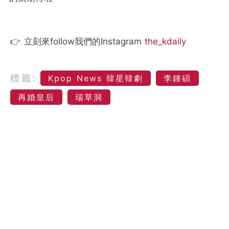
👉 立刻來follow我們的Instagram
the_kdaily
標籤:
Kpop News 韓星韓劇
李鍾碩
再婚皇后
瑞草洞