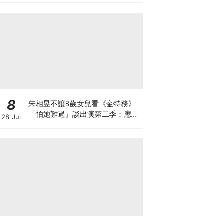
8
朱相昱不讓8歲女兒看《金特務》
「怕她難過」談出演第二季：應該
28 Jul
很難？