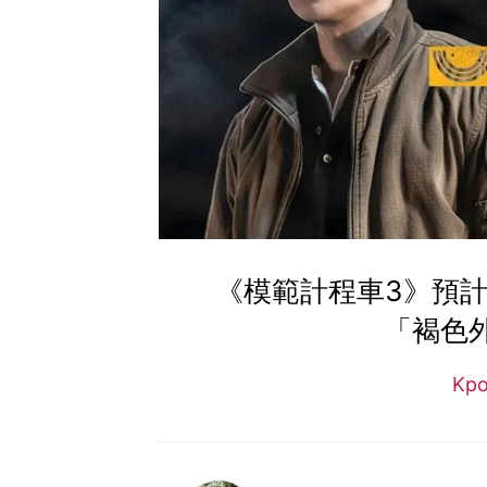
《模範計程車3》預計
「褐色
Kp