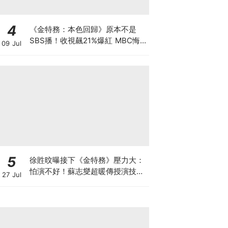
4
《金特務：本色回歸》原本不是
SBS播！收視飆21%爆紅 MBC悔
09 Jul
到列為「禁詞」
5
徐貹旼曝接下《金特務》壓力大：
怕演不好！蘇志燮超暖傳授演技，
27 Jul
送這「禮物」讓她感動爆哭