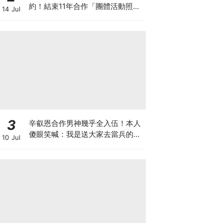
約！結束11年合作「團體活動照
14 Jul
舊」
3
辛叡恩合作男神幾乎全入伍！本人
傻眼笑喊：我是送大家去當兵的人
10 Jul
嗎？