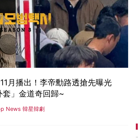
11月播出！李帝勳路透搶先曝光
外套」金道奇回歸~
op News 韓星韓劇