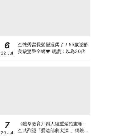
6
金憓秀留長髮變溫柔了！55歲逆齡
美貌驚艷全網♥ 網讚：以為30代
22 Jul
7
《鐵拳教育》四人組重聚拍畫報，
金武烈認「愛這部劇太深 」網敲：
20 Jul
快拍第二季！