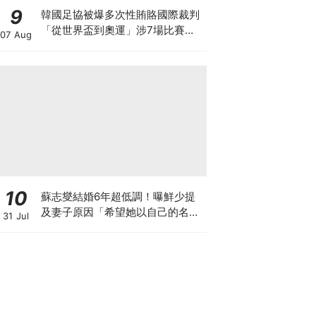
9
韓國足協被爆多次性賄賂國際裁判
「從世界盃到奧運」涉7場比賽、
07 Aug
20名裁判！
10
蘇志燮結婚6年超低調！曝鮮少提
及妻子原因「希望她以自己的名字
31 Jul
生活」