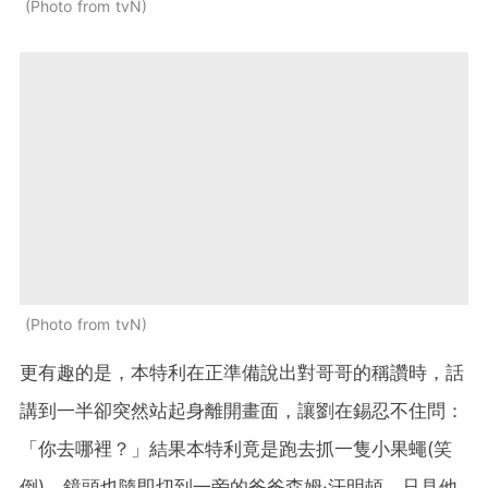
Photo from tvN
Photo from tvN
更有趣的是，本特利在正準備說出對哥哥的稱讚時，話
講到一半卻突然站起身離開畫面，讓劉在錫忍不住問：
「你去哪裡？」結果本特利竟是跑去抓一隻小果蠅(笑
倒)。鏡頭也隨即切到一旁的爸爸森姆·汗明頓，只見他