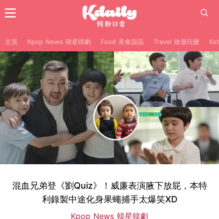
主頁
Kpop News 韓星韓劇
Food 美食甜品
Travel 旅遊玩樂
Ks
混血兄弟登《劉Quiz》！威廉表演腋下放屁，本特
利錄製中途化身果蠅捕手太爆笑XD
Kpop News 韓星韓劇