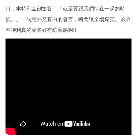
口，本特利立刻搶答：「就是要跟我們待在一起的時
候。」一句意外又直白的發言，瞬間讓全場爆笑。弟弟
本特利真的莫名好有綜藝感啊!!