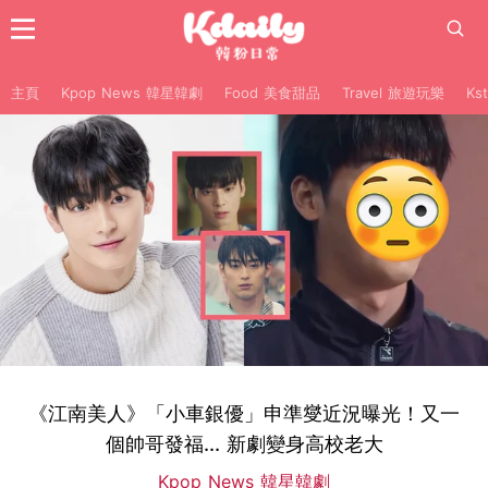
主頁
Kpop News 韓星韓劇
Food 美食甜品
Travel 旅遊玩樂
Ks
《江南美人》「小車銀優」申準燮近況曝光！又一
個帥哥發福... 新劇變身高校老大
Kpop News 韓星韓劇