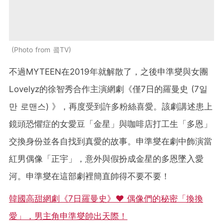
Photo from 콬TV
不過MYTEEN在2019年就解散了，之後申準燮與女團
Lovelyz的徐智秀合作主演網劇《僅7日的羅曼史 (7일
만 로맨스) 》，再度受到許多粉絲喜愛。該劇講述患上
鏡頭恐懼症的女愛豆「金星」與咖啡店打工生「多恩」
交換身份並各自找到真愛的故事。申準燮在劇中飾演當
紅男偶像「正宇」，意外與假扮成金星的多恩墜入愛
河。申準燮在這部劇裡簡直帥得不要不要！
韓國高甜網劇《7日羅曼史》♥ 偶像們的秘密「換換
愛」，男主角申準燮帥出天際！