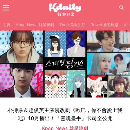
主頁
Kpop News 韓星韓劇
Food 美食甜品
Travel 旅遊玩樂
Ks
朴持厚＆趙俊英主演漫改劇《歐巴，你不會愛上我
吧》10月播出！「靈魂畫手」卡司全公開
Kpop News 韓星韓劇