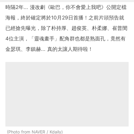
時隔2年... 漫改劇《歐巴，你不會愛上我吧》公開定檔
海報，終於確定將於10月29日首播！之前片頭預告就
已經搶先曝光，除了朴持厚、趙俊英、朴柔娜、崔普閔
4位主演，「靈魂畫手」配角群也都是熟面孔，竟然有
金瑟琪、李鎮赫... 真的太讓人期待啦！
Photo from NAVER / Kdaily