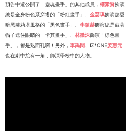
預告中還公開了「靈魂畫手」的其他成員，
權素賢
飾演
總是全身粉色系穿搭的「粉紅畫手」、
金瑟琪
飾演熱愛
暗黑蘿莉塔風格的「黑色畫手」、
李鎮赫
飾演總是戴著
帽子遮住眼睛的「卡其畫手」、
林徹洙
飾演「棕色畫
手」，都是熟面孔啊！另外，
車禹閔
、IZ*ONE
姜惠元
也在劇中尬有一角，飾演學校中的人物。