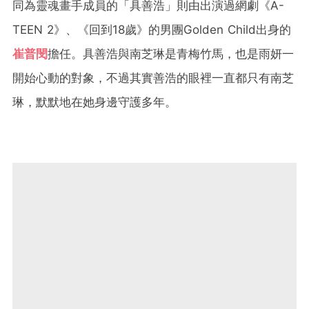
同為靈魂畫手成員的「具善浩」則由出演過網劇《A-
TEEN 2》、《回到18歲》的男團Golden Child出身的
崔普閔
擔任。具善浩與南芝琳是青梅竹馬，也是雨妍一
開始心動的對象，不過其實善浩的眼裡一直都只有南芝
琳，默默地在她身邊守護多年。