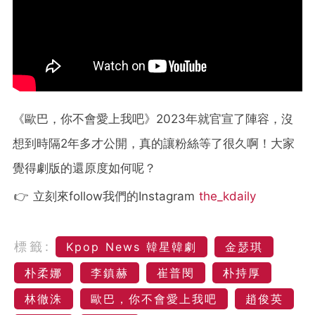
《歐巴，你不會愛上我吧》2023年就官宣了陣容，沒
想到時隔2年多才公開，真的讓粉絲等了很久啊！大家
覺得劇版的還原度如何呢？
👉 立刻來follow我們的Instagram
the_kdaily
標籤:
Kpop News 韓星韓劇
金瑟琪
朴柔娜
李鎮赫
崔普閔
朴持厚
林徹洙
歐巴，你不會愛上我吧
趙俊英