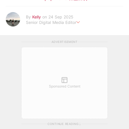
By
Kelly
on 24 Sep 2025
Senior Digital Media Editor
假韓妞真台妹///日常追星追劇。
ADVERTISEMENT
Sponsored Content
CONTINUE READING