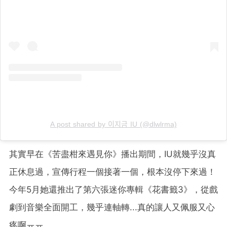
A post shared by 이지금 IU (@dlwlrma)
其實早在《苦盡柑來遇見你》播出期間，IU就幾乎沒真
正休息過，宣傳行程一個接著一個，根本沒停下來過！
今年5月她還推出了第六張迷你專輯《花書籤3》，從戲
劇到音樂全面開工，幾乎連軸轉...真的讓人又佩服又心
疼啊ㅠㅠ