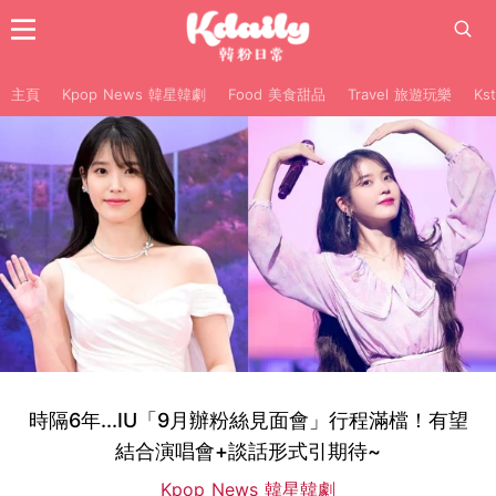
主頁
Kpop News 韓星韓劇
Food 美食甜品
Travel 旅遊玩樂
Ks
時隔6年...IU「9月辦粉絲見面會」行程滿檔！有望
結合演唱會+談話形式引期待~
Kpop News 韓星韓劇