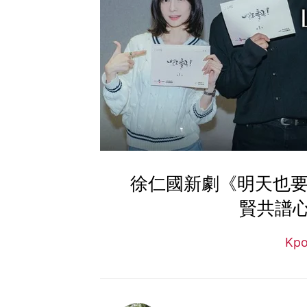
徐仁國新劇《明天也要
賢共譜
Kp