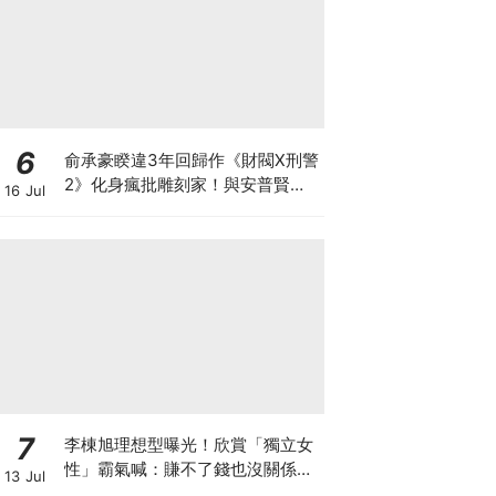
6
俞承豪睽違3年回歸作《財閥X刑警
2》化身瘋批雕刻家！與安普賢從
16 Jul
好友變敵人？
7
李棟旭理想型曝光！欣賞「獨立女
性」霸氣喊：賺不了錢也沒關係，
13 Jul
我賺的夠她花