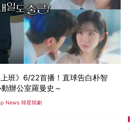
上班》6/22首播！直球告白朴智
心動辦公室羅曼史～
op News 韓星韓劇