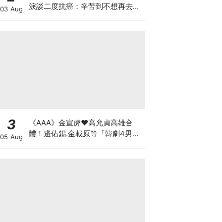
淚談二度抗癌：辛苦到不想再去回
03 Aug
想
3
《AAA》金宣虎♥高允貞高雄合
體！邊佑錫.金載原等「韓劇4男
05 Aug
神」也出席