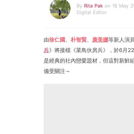
By
Rita Pak
on 18 May 
Digital Editor
由
徐仁國
、
朴智賢
、
康美娜
等新人演員
兵
》
將接檔《菜鳥伙房兵》，於6月2
是經典的社內戀愛題材，但這對新鮮
備受關注～