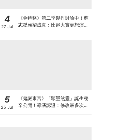
4
《金特務》第二季製作討論中！蘇
志燮願望成真：比起大賞更想演續
27 Jul
集
5
《鬼謎東宮》「顆墨煞靈」誕生秘
辛公開！導演認證：修改最多次的
25 Jul
角色