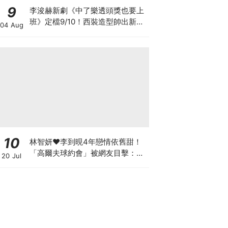
9
李浚赫新劇《中了樂透頭獎也要上
班》定檔9/10！西裝造型帥出新高
04 Aug
度～
10
林智妍♥李到晛4年戀情依舊甜！
「高爾夫球約會」被網友目擊：還
20 Jul
以為是運動選手