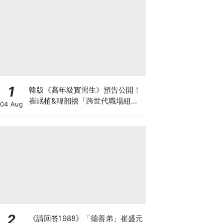
1
韓版《高年級實習生》預告公開！
崔岷植&韓韶禧「跨世代職場組
04 Aug
合」爆笑代溝預定
2
《請回答1988》「德善弟」崔盛元