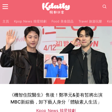
主頁
Kpop News 韓星韓劇
Food 美食甜品
Travel 旅遊玩樂
Ks
《機智住院醫生》售後！鄭準元&姜有皙將出演
MBC新綜藝，卸下藝人身分「體驗素人生活」
Kpop News 韓星韓劇