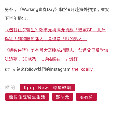
另外，《Working青春Day》將於9月赴海外拍攝，並於
下半年播出。
《機智住院醫生》鄭準元與高允貞組「親家CP」意外
爆紅！狗狗眼超迷人，竟也是「IU的男人」
《機智住院》姜有皙大器晚成超勵志！曾遭父母反對無
法追夢，30歲憑「IU弟&嚴在一」爆紅
👉 立刻來follow我們的Instagram
the_kdaily
標籤:
Kpop News 韓星韓劇
機智住院醫生生活
鄭準元
姜有皙