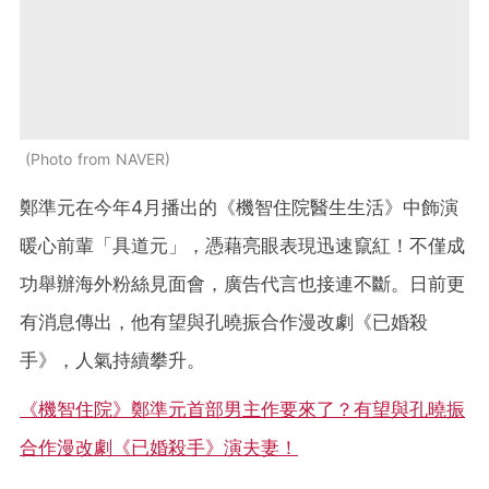
Photo from NAVER
鄭準元在今年4月播出的《機智住院醫生生活》中飾演
暖心前輩「具道元」，憑藉亮眼表現迅速竄紅！不僅成
功舉辦海外粉絲見面會，廣告代言也接連不斷。日前更
有消息傳出，他有望與孔曉振合作漫改劇《已婚殺
手》，人氣持續攀升。
《機智住院》鄭準元首部男主作要來了？有望與孔曉振
合作漫改劇《已婚殺手》演夫妻！