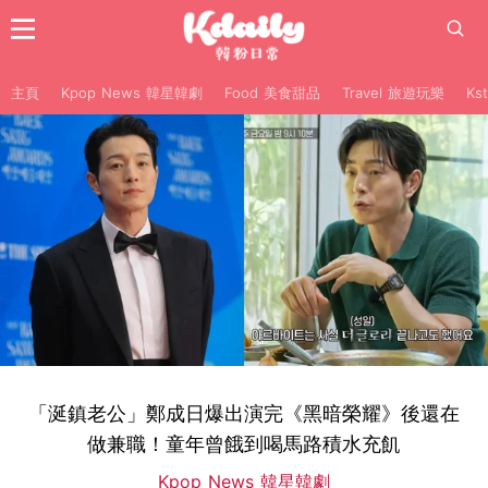
主頁
Kpop News 韓星韓劇
Food 美食甜品
Travel 旅遊玩樂
Ks
「涎鎮老公」鄭成日爆出演完《黑暗榮耀》後還在
做兼職！童年曾餓到喝馬路積水充飢
Kpop News 韓星韓劇