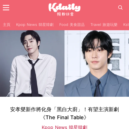
主頁
Kpop News 韓星韓劇
Food 美食甜品
Travel 旅遊玩樂
Ks
安孝燮新作將化身「黑白大廚」！有望主演新劇
《The Final Table》
Kpop News 韓星韓劇