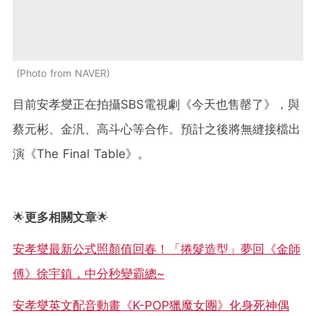
Photo from NAVER
目前安孝燮正在拍攝SBS電視劇《今天也售罄了》，與
蔡元彬、金汎、高斗心等合作。預計之後將無縫接檔出
演《The Final Table》。
🌟
更多相關文章
🌟
安孝燮最新公式照顏值回春！「捲髮造型」夢回《金師
傅》徐宇鎮，中分秒變霸總~
安孝燮英文配音動畫《K-POP獵魔女團》化身死神偶