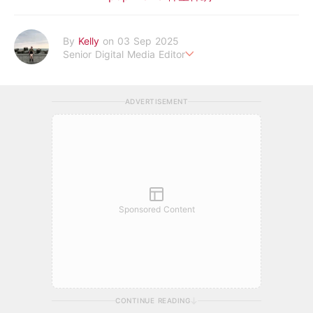
By
Kelly
on 03 Sep 2025
Senior Digital Media Editor
假韓妞真台妹///日常追星追劇。
ADVERTISEMENT
Sponsored Content
CONTINUE READING