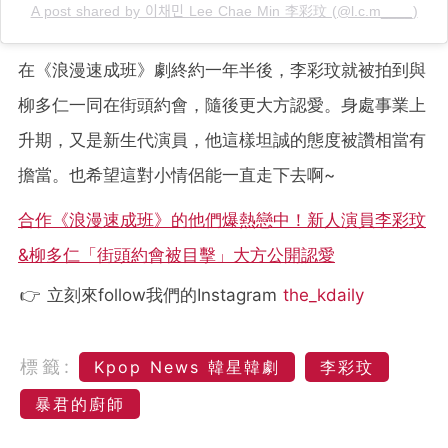
A post shared by 이채민 Lee Chae Min 李彩玟 (@l.c.m____)
在《浪漫速成班》劇終約一年半後，李彩玟就被拍到與
柳多仁一同在街頭約會，隨後更大方認愛。身處事業上
升期，又是新生代演員，他這樣坦誠的態度被讚相當有
擔當。也希望這對小情侶能一直走下去啊~
合作《浪漫速成班》的他們爆熱戀中！新人演員李彩玟
&柳多仁「街頭約會被目擊」大方公開認愛
👉 立刻來follow我們的Instagram
the_kdaily
標籤:
Kpop News 韓星韓劇
李彩玟
暴君的廚師