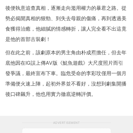
後便執意追查真相，逐漸走向濫用權力的暴君之路。從
勢必揭開真相的狠勁、到失去母親的傷痛，再到透過美
食獲得治癒，他細膩的情感轉折，讓人完全看不出這竟
是他的首部古裝劇！
但在此之前，該劇原本的男主角由朴成焄擔任，但去年
底他因在IG誤上傳AV版《魷魚遊戲》大尺度照片而引
發爭議，最終宣布下車。臨危受命的李彩玟僅用一個月
準備便火速上陣，起初外界並不看好，沒想到劇集開播
後口碑飆升，他也用實力徹底逆轉評價。
ADVERTISEMENT