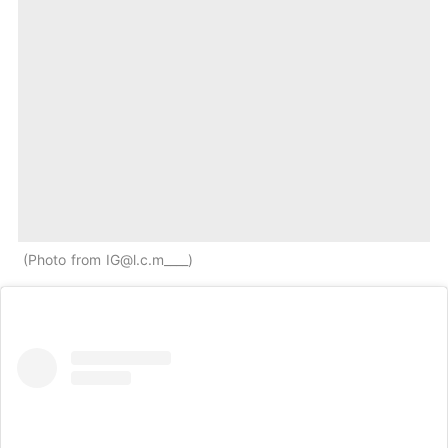
Photo from
IG@l.c.m
____