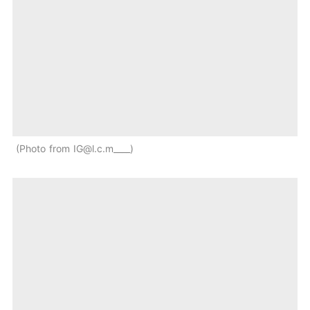
Photo from
IG@l.c.m
____