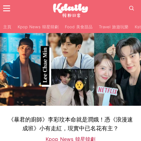
主頁
Kpop News 韓星韓劇
Food 美食甜品
Travel 旅遊玩樂
Ks
《暴君的廚師》李彩玟本命就是潤娥！憑《浪漫速
成班》小有走紅，現實中已名花有主？
Kpop News 韓星韓劇