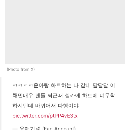
Photo from X
ㅋㅋㅋㅋ윤아랑 하트하는 나 같네 달달달 이
채민배우 팬들 퇴근때 셀카에 하트에 너무착
하시던데 바뀌어서 다행이야
pic.twitter.com/ptPP4vE3tx
— 융애기👶 (Fan Account)