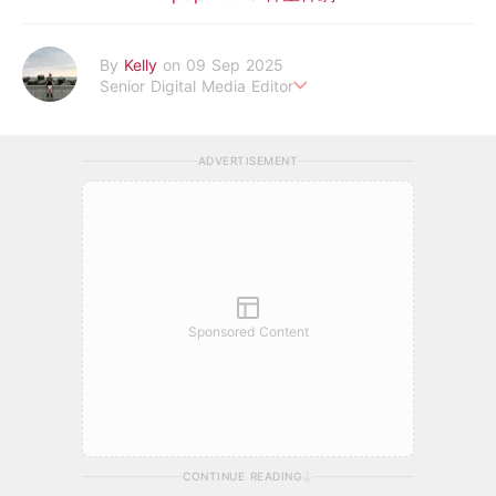
By
Kelly
on 09 Sep 2025
Senior Digital Media Editor
假韓妞真台妹///日常追星追劇。
ADVERTISEMENT
Sponsored Content
CONTINUE READING