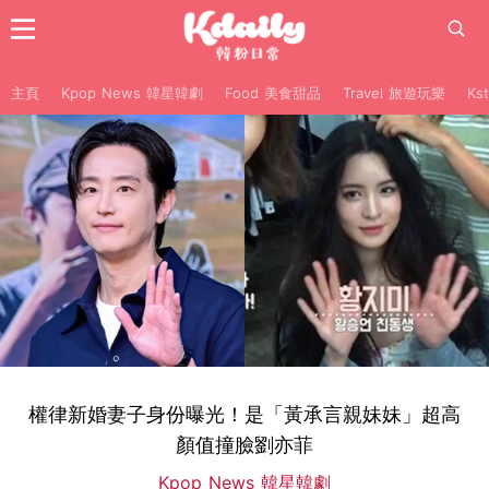
主頁
Kpop News 韓星韓劇
Food 美食甜品
Travel 旅遊玩樂
Ks
權律新婚妻子身份曝光！是「黃承言親妹妹」超高
顏值撞臉劉亦菲
Kpop News 韓星韓劇