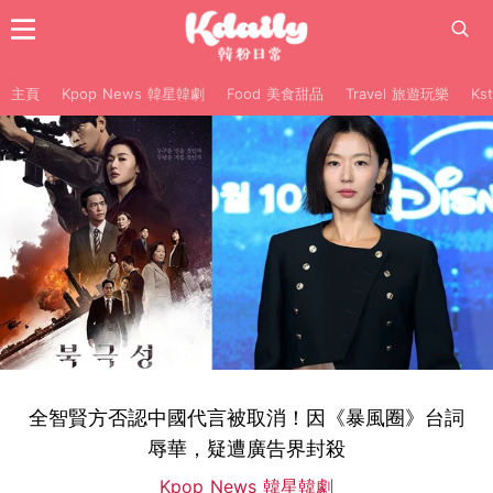
主頁
Kpop News 韓星韓劇
Food 美食甜品
Travel 旅遊玩樂
Ks
全智賢方否認中國代言被取消！因《暴風圈》台詞
辱華，疑遭廣告界封殺
Kpop News 韓星韓劇