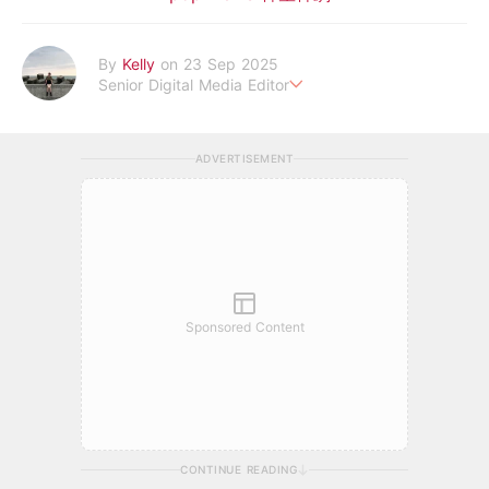
By
Kelly
on 23 Sep 2025
Senior Digital Media Editor
假韓妞真台妹///日常追星追劇。
ADVERTISEMENT
Sponsored Content
CONTINUE READING