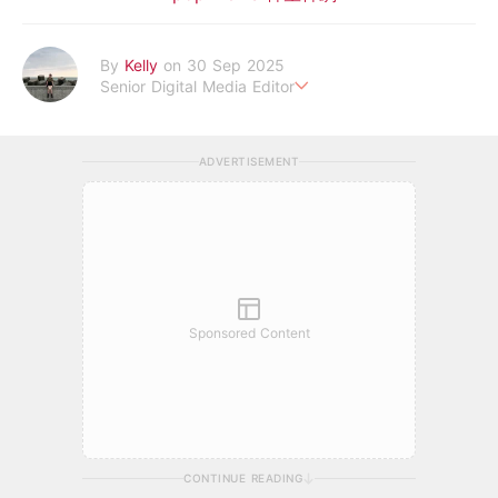
By
Kelly
on 30 Sep 2025
Senior Digital Media Editor
假韓妞真台妹///日常追星追劇。
ADVERTISEMENT
Sponsored Content
CONTINUE READING