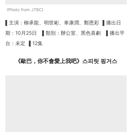
Photo from JTBC
▌主演：柳承龍、明世彬、車康潤、鄭恩彩 ▌播出日
期：10月25日 ▌類別：辦公室、黑色喜劇 ▌播出平
台：未定 ▌12集
《歐巴，你不會愛上我吧》스피릿 핑거스