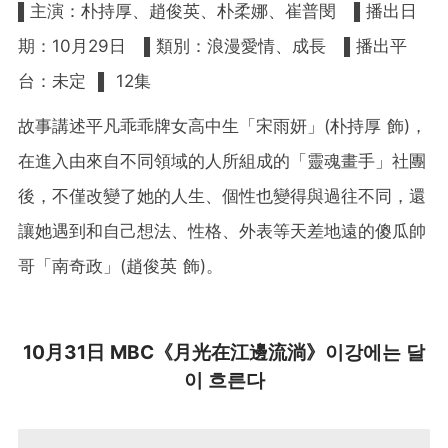
▌主演：朴持厚、趙俊英、朴柔娜、崔普閔 ▌播出日
期：10月29日 ▌類別：浪漫愛情、成長 ▌播出平
台：未定 ▌ 12集
故事講述平凡乖乖牌女高中生「宋雨妍」(朴持厚 飾)，
在進入由來自不同領域的人所組成的「靈魂畫手」社團
後，不僅改變了她的人生、個性也變得與過往不同，還
讓她遇到和自己想法、性格、外表等天差地遠的傻瓜帥
哥「南奇政」(趙俊英 飾)。
10月31日 MBC《月光在江邊流淌》이강에는 달
이 흐른다