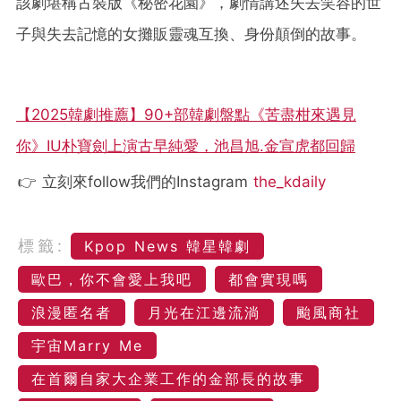
該劇堪稱古裝版《秘密花園》，劇情講述失去笑容的世
子與失去記憶的女攤販靈魂互換、身份顛倒的故事。
【2025韓劇推薦】90+部韓劇盤點《苦盡柑來遇見
你》IU朴寶劍上演古早純愛，池昌旭.金宣虎都回歸
👉 立刻來follow我們的Instagram
the_kdaily
標籤:
Kpop News 韓星韓劇
歐巴，你不會愛上我吧
都會實現嗎
浪漫匿名者
月光在江邊流淌
颱風商社
宇宙Marry Me
在首爾自家大企業工作的金部長的故事