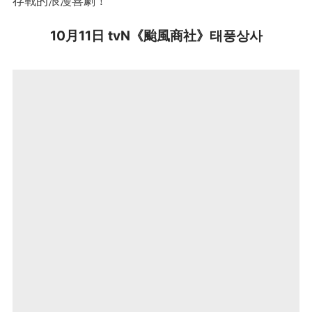
存戰的浪漫喜劇！
10月11日 tvN《颱風商社》태풍상사