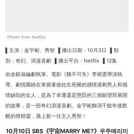
Photo from Netflix
▌主演：金宇彬、秀智 ▌播出日期：10月3日 ▌類
別：奇幻、浪漫喜劇 ▌播出平台：Netflix ▌12集
由金銀淑編劇執筆、電影《雞不可失》李炳憲導演執
導。劇情圍繞在掌握著彼此生死權的感情過剩男人和感
情缺陷的女人，是為了幸運還是懲罰的三個願望而展開
的故事，是一部奇幻浪漫喜劇。金宇彬飾演千餘年後甦
醒的燈精靈，遇上新一任主人秀智！
10月10日 SBS《宇宙MARRY ME?》우주메리미