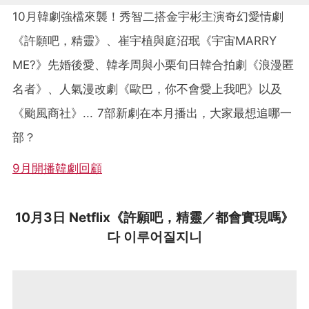
10月韓劇強檔來襲！秀智二搭金宇彬主演奇幻愛情劇
《許願吧，精靈》、崔宇植與庭沼珉《宇宙MARRY
ME?》先婚後愛、韓孝周與小栗旬日韓合拍劇《浪漫匿
名者》、人氣漫改劇《歐巴，你不會愛上我吧》以及
《颱風商社》...
7部新劇在本月播出，大家最想追哪一
部？
9月開播韓劇回顧
10月3日 Netflix《許願吧，精靈／都會實現嗎》
다 이루어질지니