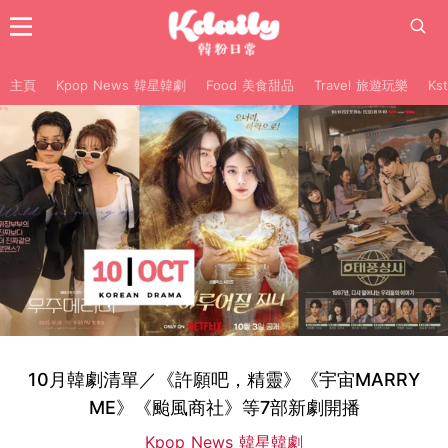
主頁
Kpop News 韓星韓劇
Food 美食甜品
Travel 旅遊玩樂
Ks
10月韓劇清單／《許願吧，精靈》《宇宙MARRY
ME》《颱風商社》等7部新劇開播
Kpop News 韓星韓劇