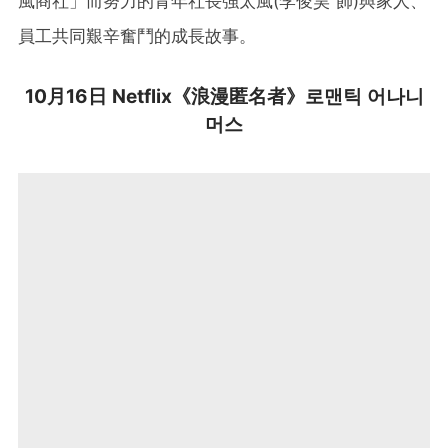
風商社」而努力的青年社長強太風(李俊昊 飾)與家人、
員工共同艱辛奮鬥的成長故事。
10月16日 Netflix《浪漫匿名者》로맨틱 어나니
머스