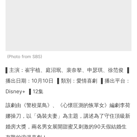
Photo from SBS
▌主演：崔宇植、庭沼珉、裴奈拏、申瑟琪、徐范俊 ▌
播出日期：10月10日 ▌類別：愛情喜劇 ▌播出平台：
Disney+ ▌12集
該劇由《警校菜鳥》、《心懷叵測的恢單女》編劇李荷
娜操刀，
以「偽裝夫妻」為主題，講述
為了守住頂級新
婚房大獎，兩名男女展開甜蜜又刺激的90天假結婚生