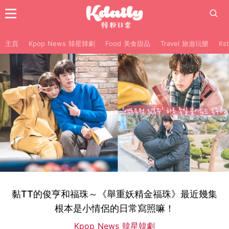
主頁
Kpop News 韓星韓劇
Food 美食甜品
Travel 旅遊玩樂
Ks
黏TT的俊亨和福珠～《舉重妖精金福珠》最近幾集
根本是小情侶的日常寫照嘛！
Kpop News 韓星韓劇