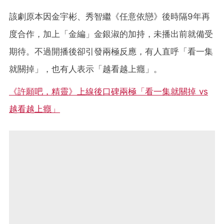
該劇原本因金宇彬、秀智繼《任意依戀》後時隔9年再
度合作，加上「金編」金銀淑的加持，未播出前就備受
期待。不過開播後卻引發兩極反應，有人直呼「看一集
就關掉」，也有人表示「越看越上癮」。
《許願吧，精靈》上線後口碑兩極「看一集就關掉 vs
越看越上癮」