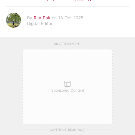
By
Rita Pak
on 13 Oct 2025
Digital Editor
ADVERTISEMENT
Sponsored Content
CONTINUE READING