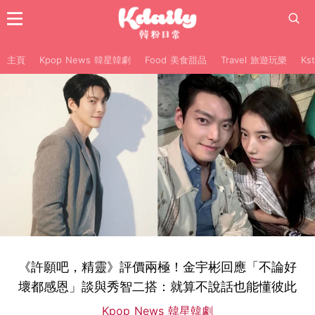
主頁
Kpop News 韓星韓劇
Food 美食甜品
Travel 旅遊玩樂
Ks
《許願吧，精靈》評價兩極！金宇彬回應「不論好
壞都感恩」談與秀智二搭：就算不說話也能懂彼此
Kpop News 韓星韓劇