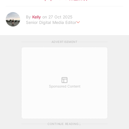
By
Kelly
on 27 Oct 2025
Senior Digital Media Editor
假韓妞真台妹///日常追星追劇。
ADVERTISEMENT
Sponsored Content
CONTINUE READING