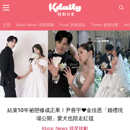
主頁
Kpop News 韓星韓劇
Food 美食甜品
Travel 旅遊玩樂
Ks
結束10年祕戀修成正果！尹善宇♥金佳恩「婚禮現
場公開」愛犬也陪走紅毯
Kpop News 韓星韓劇