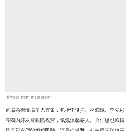
Photo from Instagram
這場婚禮現場星光雲集，包括李俊昊、林潤娥、李先彬
等圈內好友皆親臨祝賀，氣氛溫馨感人。金佳恩也IG轉
發了親友們的婚禮限動。演員徐胤雅、前主播宋瑞伊等