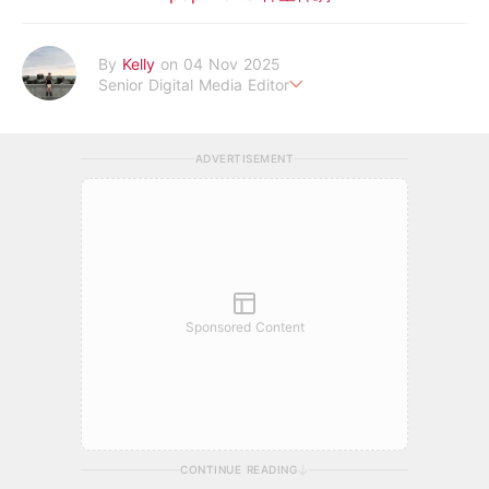
By
Kelly
on 04 Nov 2025
Senior Digital Media Editor
假韓妞真台妹///日常追星追劇。
ADVERTISEMENT
Sponsored Content
CONTINUE READING