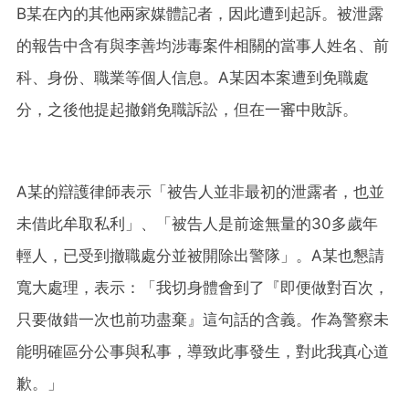
B某在內的其他兩家媒體記者，因此遭到起訴。被泄露
的報告中含有與李善均涉毒案件相關的當事人姓名、前
科、身份、職業等個人信息。A某因本案遭到免職處
分，之後他提起撤銷免職訴訟，但在一審中敗訴。
A某的辯護律師表示「被告人並非最初的泄露者，也並
未借此牟取私利」、「被告人是前途無量的30多歲年
輕人，已受到撤職處分並被開除出警隊」。A某也懇請
寬大處理，表示：「我切身體會到了『即便做對百次，
只要做錯一次也前功盡棄』這句話的含義。作為警察未
能明確區分公事與私事，導致此事發生，對此我真心道
歉。」