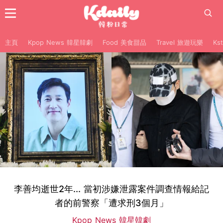
主頁
Kpop News 韓星韓劇
Food 美食甜品
Travel 旅遊玩樂
Ks
李善均逝世2年... 當初涉嫌泄露案件調查情報給記
者的前警察「遭求刑3個月」
Kpop News 韓星韓劇