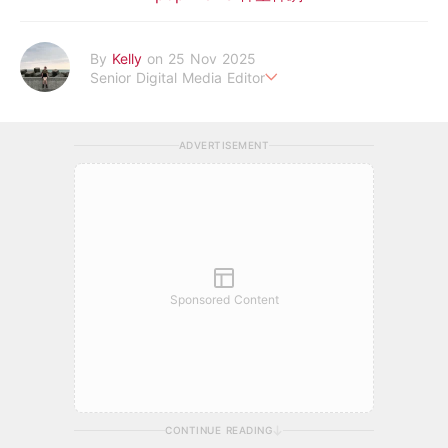
By
Kelly
on 25 Nov 2025
Senior Digital Media Editor
假韓妞真台妹///日常追星追劇。
ADVERTISEMENT
Sponsored Content
CONTINUE READING