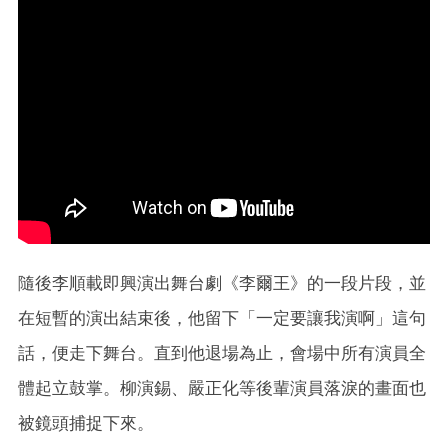
隨後李順載即興演出舞台劇《李爾王》的一段片段，並
在短暫的演出結束後，他留下「一定要讓我演啊」這句
話，便走下舞台。直到他退場為止，會場中所有演員全
體起立鼓掌。柳演錫、嚴正化等後輩演員落淚的畫面也
被鏡頭捕捉下來。