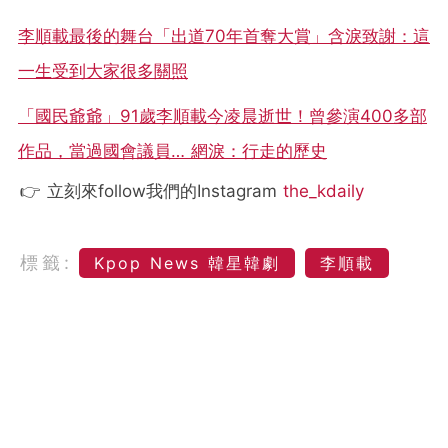
李順載最後的舞台「出道70年首奪大賞」含淚致謝：這
一生受到大家很多關照
「國民爺爺」91歲李順載今凌晨逝世！曾參演400多部
作品，當過國會議員… 網淚：行走的歷史
👉 立刻來follow我們的Instagram
the_kdaily
標籤:
Kpop News 韓星韓劇
李順載