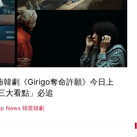
年恐怖韓劇《Girigo奪命許願》今日上
三大看點」必追
op News 韓星韓劇