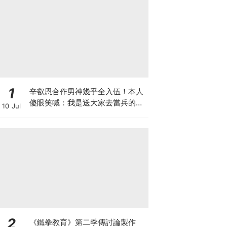
1
辛叡恩合作男神幾乎全入伍！本人
傻眼笑喊：我是送大家去當兵的人
10 Jul
嗎？
2
《鐵拳教育》第二季傳討論製作