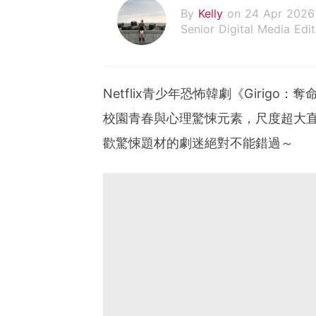
By
Kelly
on 24 Apr 2026
Senior Digital Media Edit
假韓妞真台妹///日常追星
Netflix青少年恐怖韓劇《Girigo
校園青春與心理驚悚元素，尺度超大直
歡驚悚題材的劇迷絕對不能錯過～