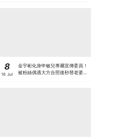
8
金宇彬化身申敏兒專屬宣傳委員！
被粉絲偶遇大方合照後秒替老婆宣
16 Jul
傳新作太有愛XD