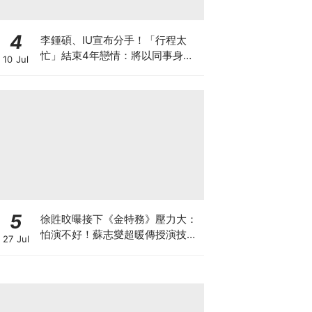
4
李鍾碩、IU宣布分手！「行程太
忙」結束4年戀情：將以同事身分
10 Jul
相處
5
徐貹旼曝接下《金特務》壓力大：
怕演不好！蘇志燮超暖傳授演技，
27 Jul
送這「禮物」讓她感動爆哭