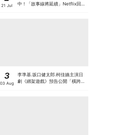
中！「故事線將延續」Netflix回應
21 Jul
了
3
李準基.坂口健太郎.柯佳嬿主演日
劇《綁架遊戲》預告公開「橫跨亞
03 Aug
洲7城市」演員陣容超華麗