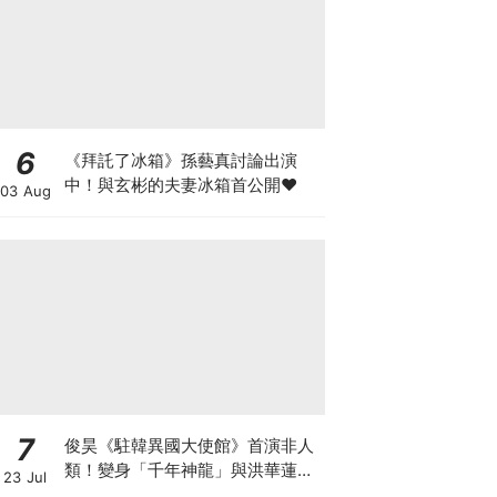
6
《拜託了冰箱》孫藝真討論出演
中！與玄彬的夫妻冰箱首公開♥
03 Aug
7
俊昊《駐韓異國大使館》首演非人
類！變身「千年神龍」與洪華蓮大
23 Jul
談奇幻人神戀