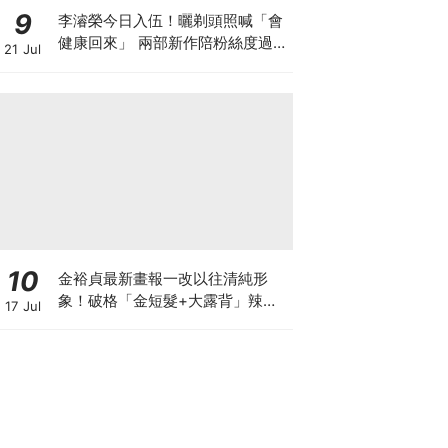
9
李濬榮今日入伍！曬剃頭照喊「會
健康回來」 兩部新作陪粉絲度過軍
21 Jul
白期
10
金裕貞最新畫報一改以往清純形
象！破格「金短髮+大露背」辣翻
17 Jul
天～