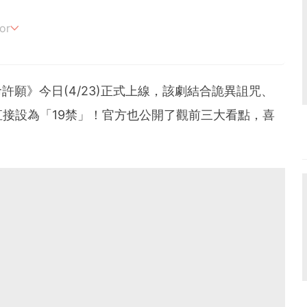
or
追劇。
：奪命許願》今日(4/23)正式上線，該劇結合詭異詛咒、
接設為「19禁」！官方也公開了觀前三大看點，喜