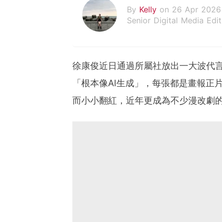
By
Kelly
on 26 Apr 2026
Senior Digital Media Edit
假韓妞真台妹///日常追星
徐康俊近日通過所屬社放出一大波代
「根本像AI生成」，每張都是畫報正
而小小翻紅，近年更成為不少漫改劇