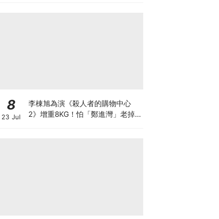
8
李棟旭為演《殺人者的購物中心
2》增重8KG！怕「鄭進灣」老掉
23 Jul
狂灌水，日吃5餐吃到崩潰XD