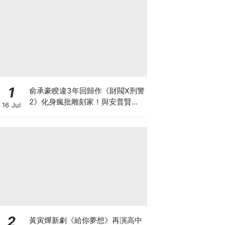
1
俞承豪睽違3年回歸作《財閥X刑警
2》化身瘋批雕刻家！與安普賢從
16 Jul
好友變敵人？
2
黃寅燁新劇《給你夢想》再演高中