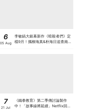
6
李敏鎬大銀幕新作《暗殺者們》定
檔9月！攜柳海真&朴海日追查南韓
05 Aug
前第一夫人遇刺真相
7
《鐵拳教育》第二季傳討論製作
中！「故事線將延續」Netflix回應
21 Jul
了