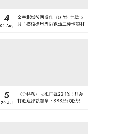
4
金宇彬婚後回歸作《Gift》定檔12
月！搭檔徐恩秀挑戰熱血棒球題材
05 Aug
5
《金特務》收視再飆23.1%！只差
打敗這部就能拿下SBS歷代收視冠
20 Jul
軍