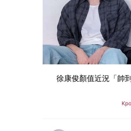
徐康俊顏值近況「帥到
Kp