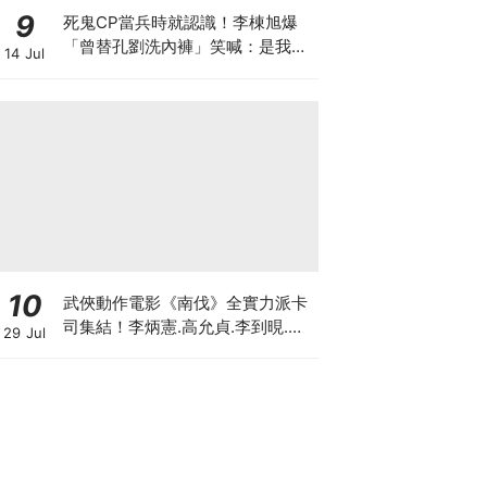
9
死鬼CP當兵時就認識！李棟旭爆
「曾替孔劉洗內褲」笑喊：是我把
14 Jul
他養大的
10
武俠動作電影《南伐》全實力派卡
司集結！李炳憲.高允貞.李到晛.朴
29 Jul
海俊.李光洙同台飆戲