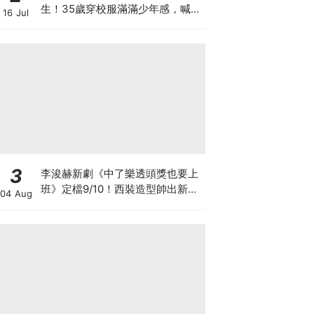
生！35歲穿校服滿滿少年感，喊
16 Jul
話：真的是最後一次了
3
李浚赫新劇《中了樂透頭獎也要上
班》定檔9/10！西裝造型帥出新高
04 Aug
度～