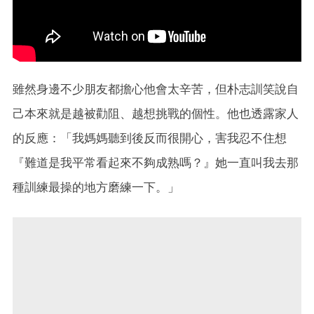
雖然身邊不少朋友都擔心他會太辛苦，但朴志訓笑說自
己本來就是越被勸阻、越想挑戰的個性。他也透露家人
的反應：「我媽媽聽到後反而很開心，害我忍不住想
『難道是我平常看起來不夠成熟嗎？』她一直叫我去那
種訓練最操的地方磨練一下。」