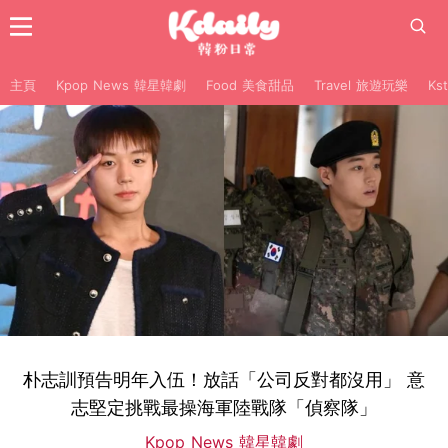
主頁
Kpop News 韓星韓劇
Food 美食甜品
Travel 旅遊玩樂
Ks
朴志訓預告明年入伍！放話「公司反對都沒用」 意
志堅定挑戰最操海軍陸戰隊「偵察隊」
Kpop News 韓星韓劇