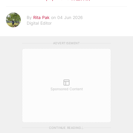
By
Rita Pak
on 04 Jun 2026
Digital Editor
ADVERTISEMENT
Sponsored Content
CONTINUE READING