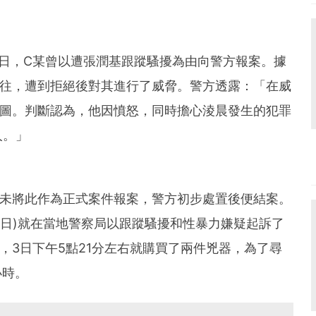
日，C某曾以遭張潤基跟蹤騷擾為由向警方報案。據
交往，遭到拒絕後對其進行了威脅。警方透露：「在威
意圖。判斷認為，他因憤怒，同時擔心淩晨發生的犯罪
人。」
時未將此作為正式案件報案，警方初步處置後便結案。
4日)就在當地警察局以跟蹤騷擾和性暴力嫌疑起訴了
，3日下午5點21分左右就購買了兩件兇器，為了尋
小時。