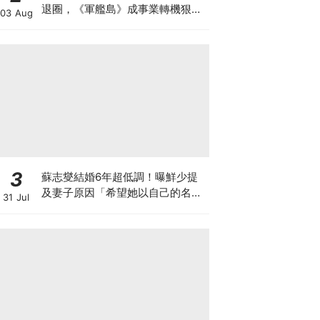
退圈，《軍艦島》成事業轉機狠甩
03 Aug
34公斤超拼
3
蘇志燮結婚6年超低調！曝鮮少提
及妻子原因「希望她以自己的名字
31 Jul
生活」