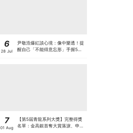
6
尹敬浩爆紅談心境：像中樂透！提
醒自己「不能得意忘形」手握5部
28 Jul
新作迎事業巔峰
7
【第5屆青龍系列大獎】完整得獎
名單：金高銀首奪大賞落淚、申惠
01 Aug
善終於封后