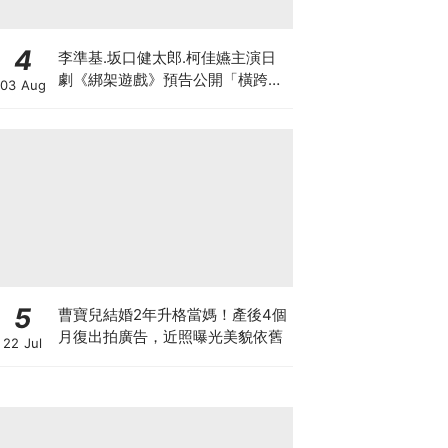
4
李準基.坂口健太郎.柯佳嬿主演日
劇《綁架遊戲》預告公開「橫跨亞
03 Aug
洲7城市」演員陣容超華麗
5
曹寶兒結婚2年升格當媽！產後4個
月復出拍廣告，近照曝光美貌依舊
22 Jul