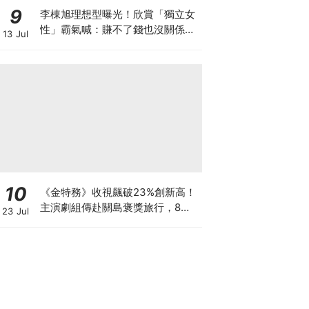
9
李棟旭理想型曝光！欣賞「獨立女
性」霸氣喊：賺不了錢也沒關係，
13 Jul
我賺的夠她花
10
《金特務》收視飆破23%創新高！
主演劇組傳赴關島褒獎旅行，8月
23 Jul
加碼播特輯