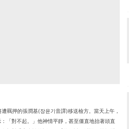
將遭羈押的張潤基(장윤기音譯)移送檢方。當天上午，
示：「對不起。」他神情平靜，甚至僵直地抬著頭直