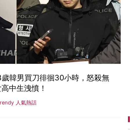
 23歲韓男買刀徘徊30小時，怒殺無
女高中生洩憤！
Trendy 人氣熱話