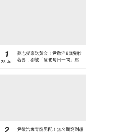
1
蘇志燮豪送黃金！尹敬浩8歲兒吵
著要，卻被「爸爸每日一問」壓力
28 Jul
大到哭著還他XD
2
尹敬浩奪青龍男配！無名期窮到想