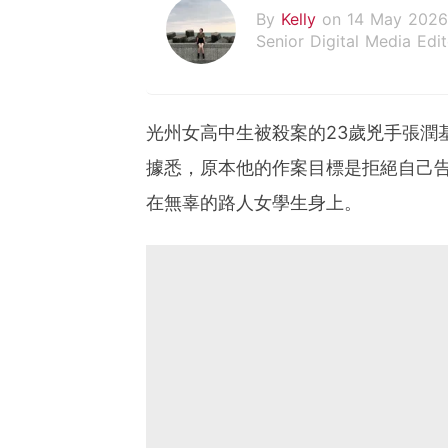
By
Kelly
on 14 May 2026
Senior Digital Media Edit
假韓妞真台妹///日常追星
光州女高中生被殺案的23歲兇手張潤
據悉，原本他的作案目標是拒絕自己
在無辜的路人女學生身上。