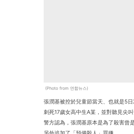
Photo from 연합뉴스
張潤基被控於兒童節當天、也就是5
刺死17歲女高中生A某，並對聽見尖
警方認為，張潤基原本是為了殺害曾是
另外追加了「預備殺人」罪嫌。