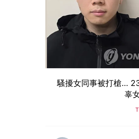
騷擾女同事被打槍...
辜