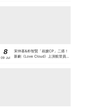
8
宋仲基&朴智賢「叔嫂CP」二搭！
新劇《Love Cloud》上演航管員x
09 Jul
飛行員的羅曼史～