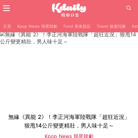
主頁
Kpop News 韓星韓劇
Food 美食甜品
Travel 旅遊玩樂
Ks
無緣《異能 2》！李正河海軍陸戰隊「超狂近況」
狠甩14公斤變更精壯，男人味十足～
Kpop News 韓星韓劇