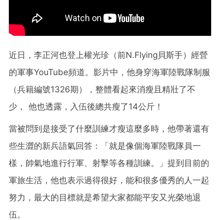
近日，李正河也登上權光珍（前N.Flying貝斯手）經營
的軍事YouTube頻道。影片中，他身穿海軍陸戰隊制服
（兵籍編號1326期），整體看起來消瘦且精壯了不
少， 他也透露，入伍後總共瘦了14公斤！
當被問到是接受了什麼訓練才瘦這麼多時，他帶著還有
些生澀的新兵語氣回答：「就是像個海軍陸戰隊員一
樣，帥氣地進行行軍、射擊等各種訓練。」提到目前的
軍旅生活，他也表示過得很好，能和很多優秀的人一起
努力，最大的目標就是希望大家都能平安又光榮地退
伍。