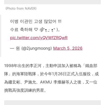
Photo from NAVER
이병 이관민 고생 많았어 !!!
수료 축하해 ♡ ദ്ദിᐡ•͈ ·̫ •͈ᐡ )。
pic.twitter.com/yQVWfZRQwR
— 원 (@2jungmoong)
March 5, 2026
1998年出生的李正河，主動申請加入被稱為「鐵血部
隊」的海軍陸戰隊，於今年1月26日正式入伍服役，成
為繼玄彬、尹施允、AKMU 李燦赫等人之後，又一位
挑戰高強度訓練的男星。