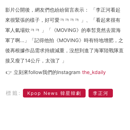
影片公開後，網友們也紛紛留言表示： 「李正河看起
來很緊張的樣子，好可愛ㅋㅋㅋㅋ 」、「看起來很有
軍人氣場欸ㅋㅋ 」「《MOVING》的奉皙竟然去當海
軍了啊...」「記得他拍《MOVING》時有特地增肥，之
後再根據作品需求持續減重，沒想到進了海軍陸戰隊直
接又瘦了14公斤，太強了 」
👉 立刻來follow我們的Instagram
the_kdaily
標籤:
Kpop News 韓星韓劇
李正河