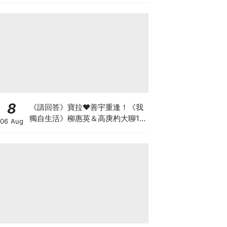
8
《請回答》寶拉♥善宇重逢！《我
獨自生活》柳惠英＆高庚杓大聊16
06 Aug
年友情回憶