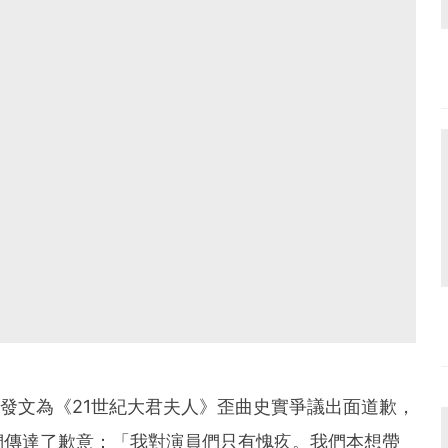
在IG發文為《21世紀大君夫人》歪曲史實爭議出面道歉，
們傳達了歉意：「我對演員們只有愧疚。我們本想帶