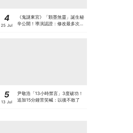
4
《鬼謎東宮》「顆墨煞靈」誕生秘
辛公開！導演認證：修改最多次的
25 Jul
角色
5
尹敬浩「13小時禁言」3度破功！
追加15分鐘苦笑喊：以後不敢了
13 Jul