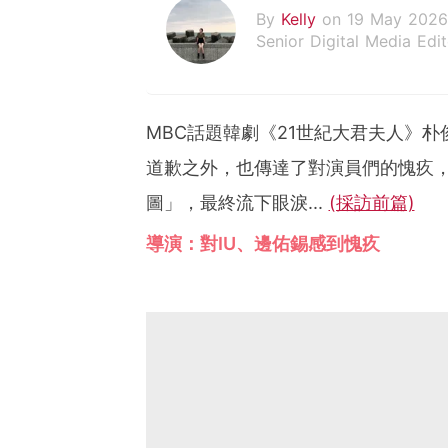
By
Kelly
on 19 May 2026
Senior Digital Media Edit
假韓妞真台妹///日常追星
MBC話題韓劇《21世紀大君夫人》
道歉之外，也傳達了對演員們的愧疚
圖」，最終流下眼淚...
(採訪前篇)
導演：對IU、邊佑錫感到愧疚