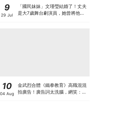
9
「國民妹妹」文瑾瑩結婚了！丈夫
是大7歲舞台劇演員，她曾將他寫
29 Jul
入劇本
10
金武烈合體《鐵拳教育》高職混混
拍廣告！廣告詞太洗腦，網笑：像
04 Aug
在看續集