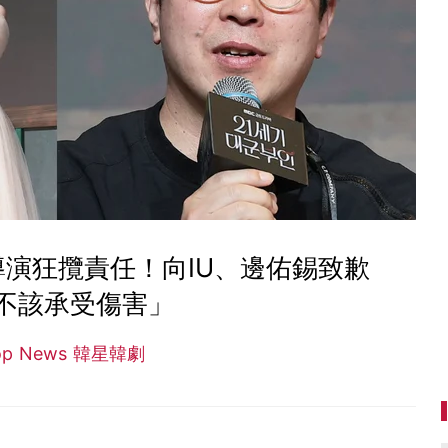
導演狂攬責任！向IU、邊佑錫致歉
不該承受傷害」
op News 韓星韓劇