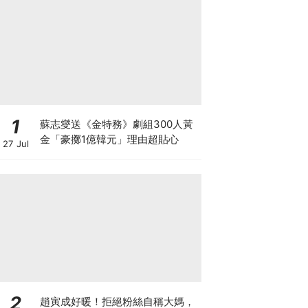
1
蘇志燮送《金特務》劇組300人黃
金「豪擲1億韓元」理由超貼心
27 Jul
2
趙寅成好暖！拒絕粉絲自稱大媽，