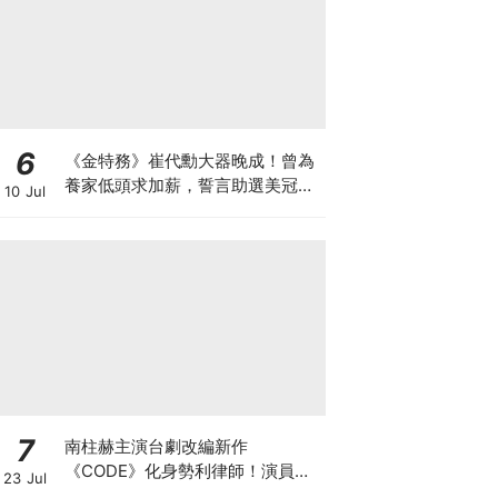
6
《金特務》崔代勳大器晚成！曾為
養家低頭求加薪，誓言助選美冠軍
10 Jul
妻復出
7
南柱赫主演台劇改編新作
《CODE》化身勢利律師！演員陣
23 Jul
容正式官宣