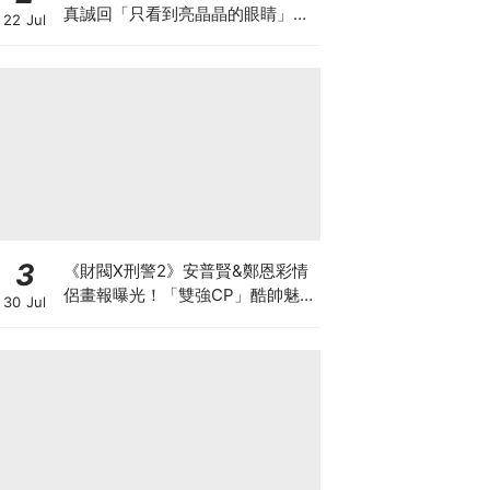
真誠回「只看到亮晶晶的眼睛」網
22 Jul
暴動：太會了
3
《財閥X刑警2》安普賢&鄭恩彩情
侶畫報曝光！「雙強CP」酷帥魅
30 Jul
力爆棚～