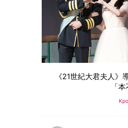
《21世紀大君夫人》
「本
Kp