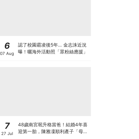
6
認了校園霸凌後5年... 金志洙近況
曝！曬海外活動照「眾粉絲應援」
07 Aug
7
48歲南宮珉升格當爸！結婚4年喜
迎第一胎，陳雅凜順利產子「母子
27 Jul
平安」