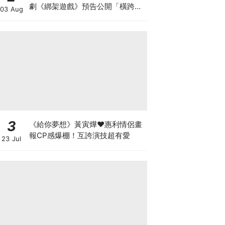
劇《綁架遊戲》預告公開「橫跨亞
03 Aug
洲7城市」演員陣容超華麗
3
《給你夢想》黃寅燁♥惠利情侶畫
報CP感爆棚！互誇演技超有愛
23 Jul