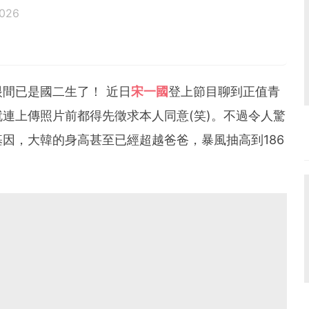
2026
眼間已是國二生了！ 近日
宋一國
登上節目聊到正值青
連上傳照片前都得先徵求本人同意(笑)。不過令人驚
因，大韓的身高甚至已經超越爸爸，暴風抽高到186