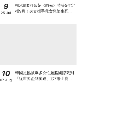
9
柳承龍&河智苑《雨光》苦等5年定
檔9月！夫妻攜手救女兒陷生死危
25 Jul
機
10
韓國足協被爆多次性賄賂國際裁判
「從世界盃到奧運」涉7場比賽、
07 Aug
20名裁判！