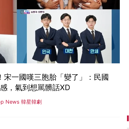
分！宋一國嘆三胞胎「變了」：民國
感，氣到想駡髒話XD
op News 韓星韓劇