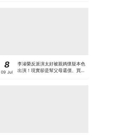
8
李濬榮反派演太好被親媽懷疑本色
出演！現實卻是幫父母還債、買車
09 Jul
房的孝子