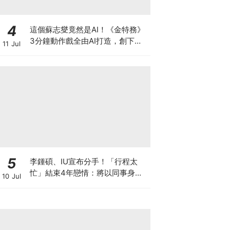
4
這個蘇志燮竟然是AI！《金特務》
3分鐘動作戲全由AI打造，創下韓
11 Jul
劇史上首例
5
李鍾碩、IU宣布分手！「行程太
忙」結束4年戀情：將以同事身分
10 Jul
相處