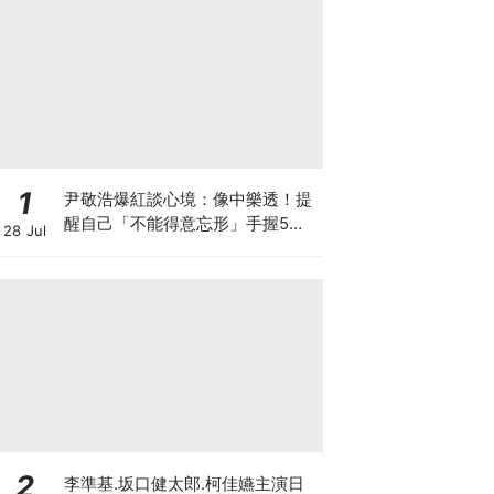
1
尹敬浩爆紅談心境：像中樂透！提
醒自己「不能得意忘形」手握5部
28 Jul
新作迎事業巔峰
2
李準基.坂口健太郎.柯佳嬿主演日