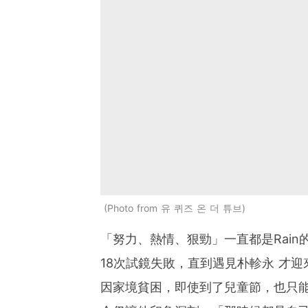
Photo from 유 퀴즈 온 더 튜브
「努力、熱情、狠勁」一直都是Rai
18次試鏡失敗，直到遇見朴軫永 才
因家境貧困，即使到了兒童節，也只