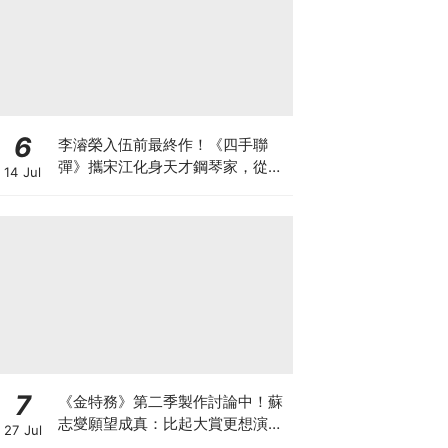
6
李濬榮入伍前最終作！《四手聯
彈》攜宋江化身天才鋼琴家，從宿
14 Jul
敵到知己
7
《金特務》第二季製作討論中！蘇
志燮願望成真：比起大賞更想演續
27 Jul
集