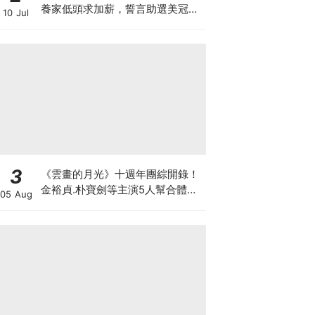
養家低頭求加薪，誓言助選美冠軍
10 Jul
妻復出
3
《雲畫的月光》十週年團綜開錄！
金裕貞.朴寶劍等主演5人幫合體旅
05 Aug
行