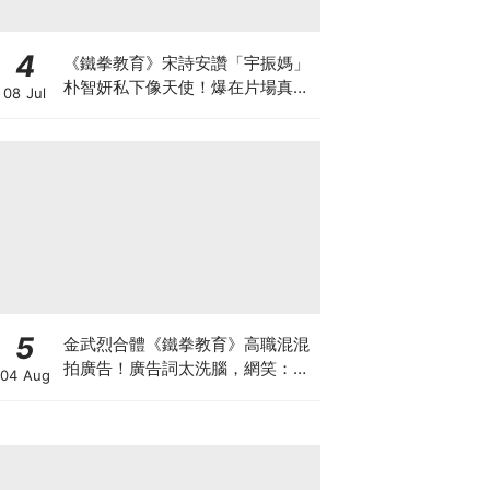
4
《鐵拳教育》宋詩安讚「宇振媽」
朴智妍私下像天使！爆在片場真的
08 Jul
當老師帶小孩XD
5
金武烈合體《鐵拳教育》高職混混
拍廣告！廣告詞太洗腦，網笑：像
04 Aug
在看續集