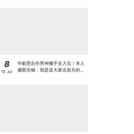
8
辛叡恩合作男神幾乎全入伍！本人
傻眼笑喊：我是送大家去當兵的人
10 Jul
嗎？