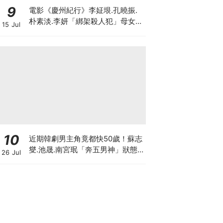
9
電影《慶州紀行》李姃垠.孔曉振.
朴素淡.李妍「綁架殺人犯」母女檔
15 Jul
8月殺瘋
10
近期韓劇男主角竟都快50歲！蘇志
燮.池晟.南宮珉「奔五男神」狀態
26 Jul
太驚人