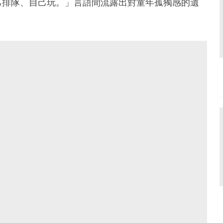
己排隊、自己玩。」言語間流露出對童年孤獨感的遺