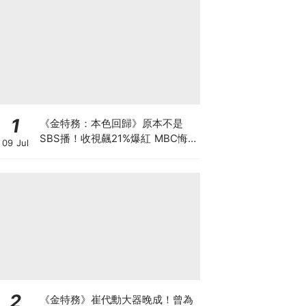
1
《金特務：本色回歸》原本不是
SBS播！收視飆21%爆紅 MBC悔
09 Jul
到列為「禁詞」
2
《金特務》崔代勳大器晚成！曾為