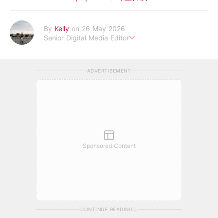
By
Kelly
on 26 May 2026
Senior Digital Media Editor
假韓妞真台妹///日常追星追劇。
ADVERTISEMENT
Sponsored Content
CONTINUE READING