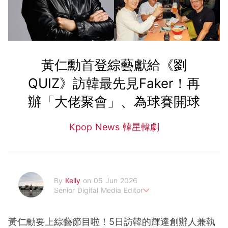
黃仁勳首登綜藝獻給《劉
QUIZ》訪韓最先見Faker！再
辦「大佬聚會」、為球賽開球
Kpop News 韓星韓劇
By
Kelly
on 05 Jun 2026
Senior Digital Media Editor
假韓妞真台妹///日常追星追劇。
黃仁勳要上綜藝節目啦！5日訪韓的輝達創辦人兼執