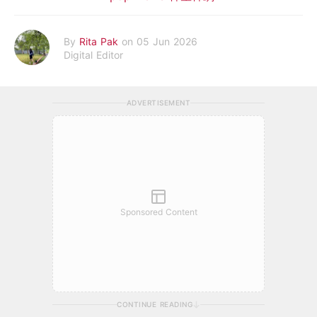
By
Rita Pak
on 05 Jun 2026
Digital Editor
ADVERTISEMENT
Sponsored Content
CONTINUE READING