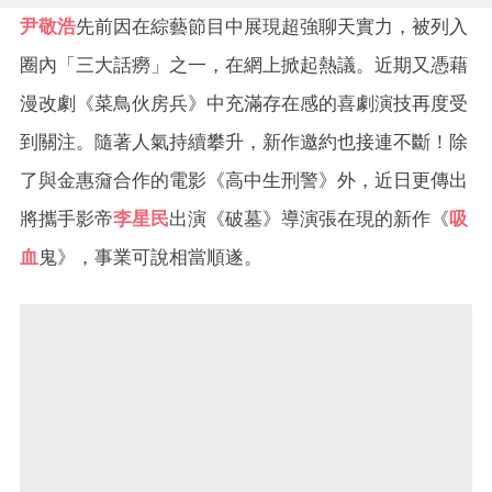
尹敬浩
先前因在綜藝節目中展現超強聊天實力，被列入
圈內「三大話癆」之一，在網上掀起熱議。近期又憑藉
漫改劇《菜鳥伙房兵》中充滿存在感的喜劇演技再度受
到關注。隨著人氣持續攀升，新作邀約也接連不斷！除
了與金惠奫合作的電影《高中生刑警》外，近日更傳出
將攜手影帝
李星民
出演《破墓》導演張在現的新作《
吸
血
鬼》，事業可說相當順遂。