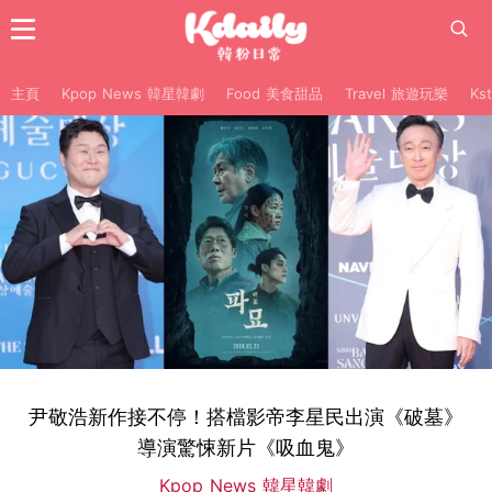
主頁
Kpop News 韓星韓劇
Food 美食甜品
Travel 旅遊玩樂
Ks
尹敬浩新作接不停！搭檔影帝李星民出演《破墓》
導演驚悚新片《吸血鬼》
Kpop News 韓星韓劇