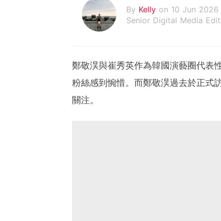
By
Kelly
on 10 Jun 2026
Senior Digital Media Edit
假韓妞真台妹///日常追星
鄭敬淏與崔秀英作為韓國演藝圈代表性
粉絲感到惋惜。而鄭敬淏過去於正式
關注。