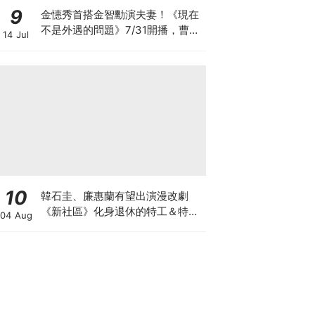
9
金憓秀首搭金智勳演夫妻！《現在
不是外遇的問題》7/31開播，曹汝
14 Jul
貞捲入驚人秘密
10
韓石圭、廉惠蘭有望出演漫改劇
《新社區》化身退休的特工＆特種
04 Aug
部隊員！