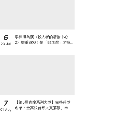
6
李棟旭為演《殺人者的購物中心
2》增重8KG！怕「鄭進灣」老掉
23 Jul
狂灌水，日吃5餐吃到崩潰XD
7
【第5屆青龍系列大獎】完整得獎
名單：金高銀首奪大賞落淚、申惠
01 Aug
善終於封后