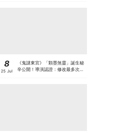
8
《鬼謎東宮》「顆墨煞靈」誕生秘
辛公開！導演認證：修改最多次的
25 Jul
角色