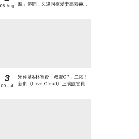
臉」傳聞，久違同框愛妻高素榮甜
05 Aug
喊：親愛的～
3
宋仲基&朴智賢「叔嫂CP」二搭！
新劇《Love Cloud》上演航管員x
09 Jul
飛行員的羅曼史～