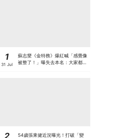
1
蘇志燮《金特務》爆紅喊「感覺像
被整了！」曝失去本名：大家都叫
31 Jul
我金部長XD
2
54歲張東健近況曝光！打破「變