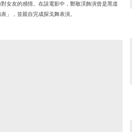
飾對女友的感情。在該電影中，鄭敬淏飾演曾是黑道
強表」，並親自完成探戈舞表演。