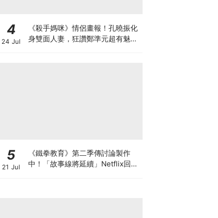
4
《殺手媽咪》情侶畫報！孔曉振化
身雙面人妻，狂讚鄭準元超有魅
24 Jul
力：觀眾一定也會愛上他
5
《鐵拳教育》第二季傳討論製作
中！「故事線將延續」Netflix回應
21 Jul
了