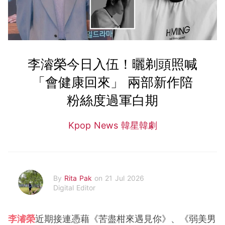
李濬榮今日入伍！曬剃頭照喊
「會健康回來」 兩部新作陪
粉絲度過軍白期
Kpop News 韓星韓劇
By
Rita Pak
on 21 Jul 2026
Digital Editor
李濬榮
近期接連憑藉《苦盡柑來遇見你》、《弱美男