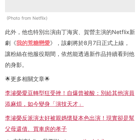
Photo from Netflix
此外，他也特別出演由丁海寅、賀營主演的Netflix新
劇《
我的荒糖戀愛
》，該劇將於8月7日正式上線，
讓粉絲在他服役期間，依然能透過新作品持續看到他
的身影。
🌟更多相關文章🌟
李濬榮愛豆轉型狂受挫！自爆曾被酸：別給其他演員
添麻煩，如今變身「演技天才」
李濬榮反派演太好被親媽懷疑本色出演！現實卻是幫
父母還債、買車房的孝子