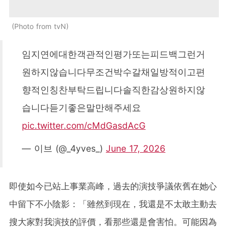
Photo from tvN
임지연에대한객관적인평가또는피드백그런거
원하지않습니다무조건박수갈채일방적이고편
향적인칭찬부탁드립니다솔직한감상원하지않
습니다듣기좋은말만해주세요
pic.twitter.com/cMdGasdAcG
— 이브 (@_4yves_)
June 17, 2026
即使如今已站上事業高峰，過去的演技爭議依舊在她心
中留下不小陰影：「雖然到現在，我還是不太敢主動去
搜大家對我演技的評價，看那些還是會害怕。可能因為