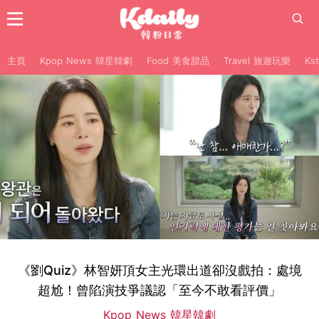
主頁
Kpop News 韓星韓劇
Food 美食甜品
Travel 旅遊玩樂
Ks
《劉Quiz》林智妍頂女主光環出道卻沒戲拍：處境
超尬！曾陷演技爭議認「至今不敢看評價」
Kpop News 韓星韓劇