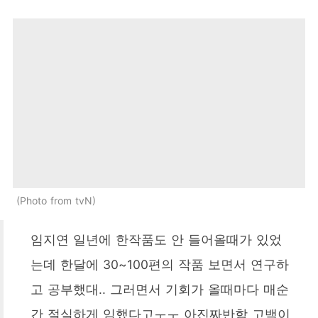
Photo from tvN
임지연 일년에 한작품도 안 들어올때가 있었
는데 한달에 30~100편의 작품 보면서 연구하
고 공부했대.. 그러면서 기회가 올때마다 매순
간 절실하게 임했다고ㅜㅜ 아진짜반함 고백이