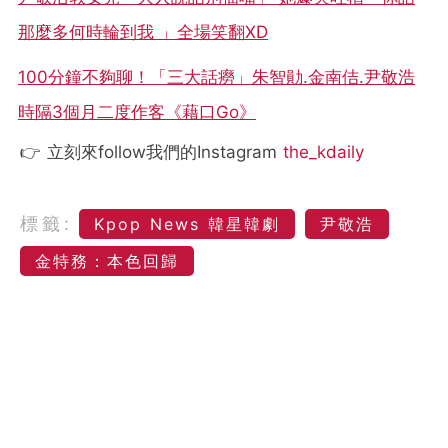
那麼多何時輪到我 」全場笑翻XD
100分鐘不夠聊！「三大話癆」朱智勛.金南佶.尹敬浩
時隔3個月二度作客《藉口Go》
👉 立刻來follow我們的Instagram
the_kdaily
標籤:
Kpop News 韓星韓劇
尹敬浩
金特務：本色回歸