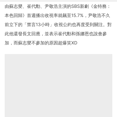
由蘇志燮、崔代勳、尹敬浩主演的SBS新劇《金特務：
本色回歸》首週播出收視率就飆至15.7%，尹敬浩不久
前立下的「禁言13小時」收視公約也再度受到關注。對
此他還發長文回應，並表示崔代勳和孫娜恩也說會參
加，而蘇志燮不參加的原因超爆笑XD