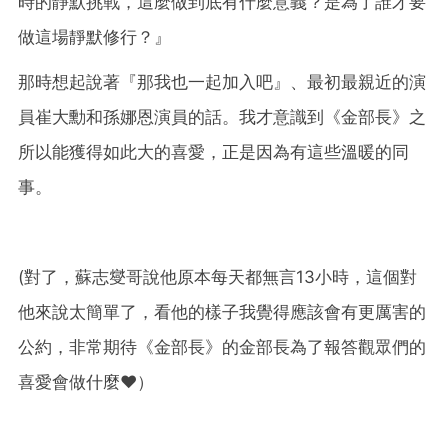
時的靜默挑戰，這麼做到底有什麼意義？是為了誰才要
做這場靜默修行？』
那時想起說著『那我也一起加入吧』、最初最親近的演
員崔大勳和孫娜恩演員的話。我才意識到《金部長》之
所以能獲得如此大的喜愛，正是因為有這些溫暖的同
事。
(對了，蘇志燮哥說他原本每天都無言13小時，這個對
他來說太簡單了，看他的樣子我覺得應該會有更厲害的
公約，非常期待《金部長》的金部長為了報答觀眾們的
喜愛會做什麼❤️）