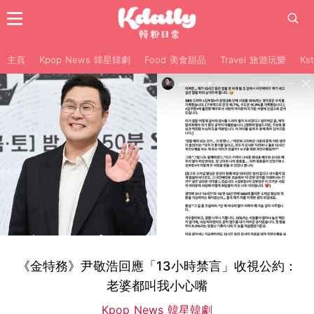
主頁
Kpop News 韓星韓劇
Food 美食甜品
Travel 旅遊玩樂
Ks
《金特務》尹敬浩回應「13小時禁言」收視公約：
老婆都叫我小心嘴
Kpop News 韓星韓劇