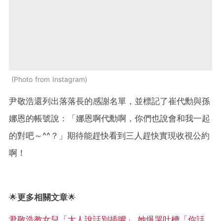
Photo from Instagram
尹敬浩還列出落落長的感謝名單，並標記了崔代勳與孫
娜恩的帳號說：「娜恩啊代勳啊，你們也說會和我一起
的對吧～^^？」期待能趕快看到三人趕快實現收視公約
啊！
🌟
更多相關文章
🌟
尹敬浩教女兒「大人說話別插嘴」 她爆哭吐槽「你話