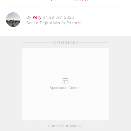
By
Kelly
on 29 Jun 2026
Senior Digital Media Editor
假韓妞真台妹///日常追星追劇。
ADVERTISEMENT
Sponsored Content
CONTINUE READING