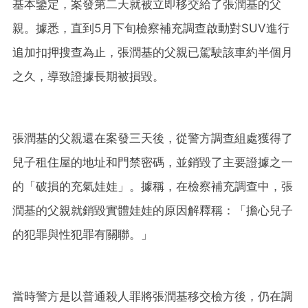
基本鑒定，案發第二天就被立即移交給了張潤基的父
親。據悉，直到5月下旬檢察補充調查啟動對SUV進行
追加扣押搜查為止，張潤基的父親已駕駛該車約半個月
之久，導致證據長期被損毀。
張潤基的父親還在案發三天後，從警方調查組處獲得了
兒子租住屋的地址和門禁密碼，並銷毀了主要證據之一
的「破損的充氣娃娃」。據稱，在檢察補充調查中，張
潤基的父親就銷毀實體娃娃的原因解釋稱：「擔心兒子
的犯罪與性犯罪有關聯。」
當時警方是以普通殺人罪將張潤基移交檢方後，仍在調