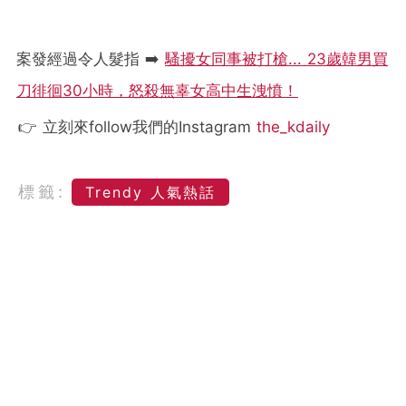
案發經過令人髮指 ➡️
騷擾女同事被打槍... 23歲韓男買
刀徘徊30小時，怒殺無辜女高中生洩憤！
👉 立刻來follow我們的Instagram
the_kdaily
標籤:
Trendy 人氣熱話