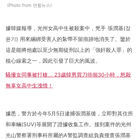
Photo from 연합뉴스
據韓媒報導，光州女高中生被殺案中，兇手 張潤基(장
윤기) 用來綑綁受害人的紮帶不留痕跡地消失了。鑒於
這是能將他處以至少無期徒刑以上的「強奸殺人罪」的
核心線索之一，因此引發了巨大的風波。
騷擾女同事被打槍... 23歲韓男買刀徘徊30小時，怒殺
無辜女高中生洩憤！
據悉，警方於今年5月5日逮捕張潤基後，立即對其住所
和車輛(SUV)等展開了證據收集工作。接到案件的光州
光山警察署刑事科所屬的A警監調查組負責搜查張潤基