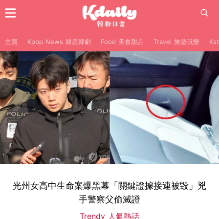
主頁
Kpop News 韓星韓劇
Food 美食甜品
Travel 旅遊玩樂
Ks
光州女高中生命案爆黑幕「關鍵證據接連被毀」兇
手警察父偷滅證
Trendy 人氣熱話