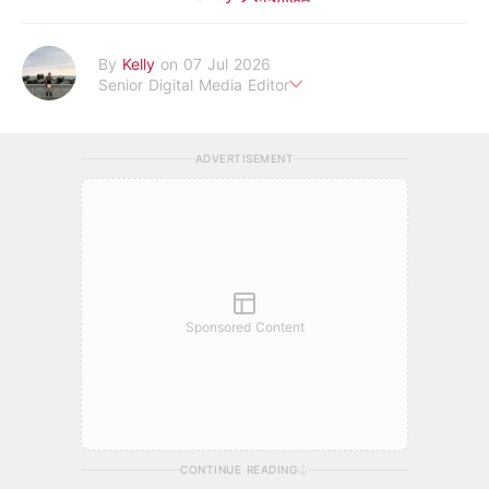
By
Kelly
on 07 Jul 2026
Senior Digital Media Editor
假韓妞真台妹///日常追星追劇。
ADVERTISEMENT
Sponsored Content
CONTINUE READING