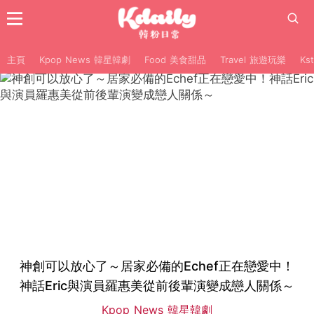
主頁
Kpop News 韓星韓劇
Food 美食甜品
Travel 旅遊玩樂
Ks
神創可以放心了～居家必備的Echef正在戀愛中！
神話Eric與演員羅惠美從前後輩演變成戀人關係～
Kpop News 韓星韓劇