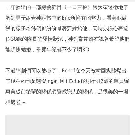
上年播出的一部綜藝節目《一日三餐》讓大家透徹地了
解到男子組合神話當中的Eric所擁有的魅力，看著他做
飯的樣子粉絲們都紛紛喊著要嫁給他，同時亦擔心著這
位38歲的隊長的愛情狀況，神創常常都在說著希望他們
能趕快結婚，畢竟年紀都不少了啊XD
不過神創們可以放心了，Echef在今天被韓國媒體爆出
了現在的他是戀愛ing的啊！Echef跟少他12歲的演員羅
惠美從前後輩的關係演變成戀人的關係，是很美的一場
相遇啦～