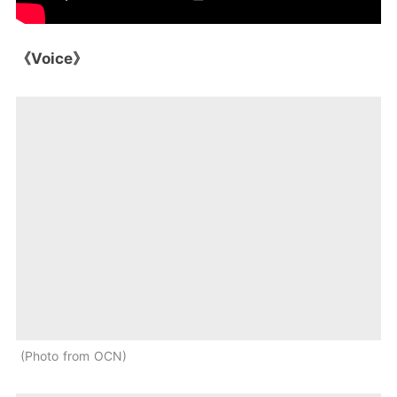
《Voice》
Photo from OCN