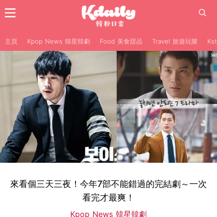
主頁
Kpop News 韓星韓劇
Food 美食甜品
Travel 旅遊玩樂
Ks
來看個三天三夜！今年7部不能錯過的完結劇～一次
看完才最爽！
Kpop News 韓星韓劇