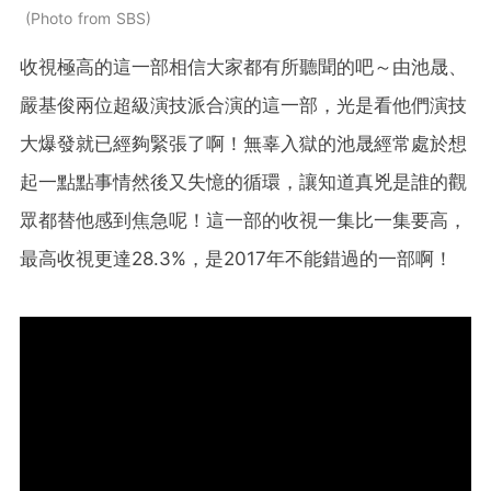
Photo from SBS
收視極高的這一部相信大家都有所聽聞的吧～由池晟、
嚴基俊兩位超級演技派合演的這一部，光是看他們演技
大爆發就已經夠緊張了啊！無辜入獄的池晟經常處於想
起一點點事情然後又失憶的循環，讓知道真兇是誰的觀
眾都替他感到焦急呢！這一部的收視一集比一集要高，
最高收視更達28.3%，是2017年不能錯過的一部啊！