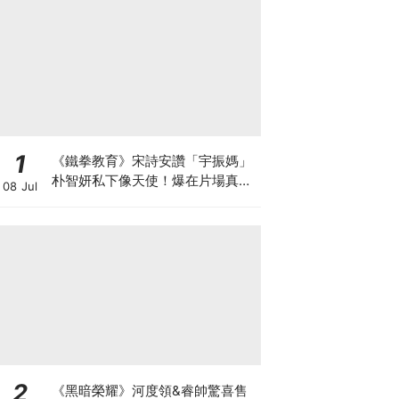
1
《鐵拳教育》宋詩安讚「宇振媽」
朴智妍私下像天使！爆在片場真的
08 Jul
當老師帶小孩XD
2
《黑暗榮耀》河度領&睿帥驚喜售