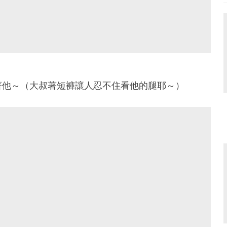
著他～（大叔著短褲讓人忍不住看他的腿耶～）