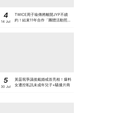
4
TWICE周子瑜傳將離開JYP不續
約！結束11年合作「團體活動照
14 Jul
舊」
5
黃晸珉爭議後戴婚戒首亮相！爆料
女遭控私訊未成年兒子+騷擾片商
30 Jul