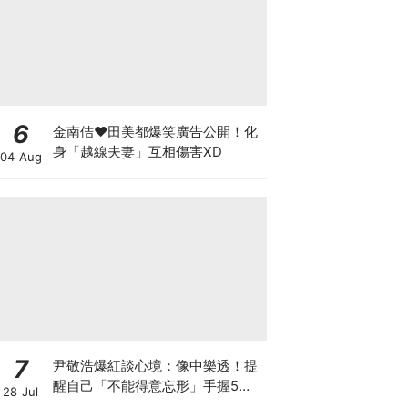
6
金南佶♥田美都爆笑廣告公開！化
身「越線夫妻」互相傷害XD
04 Aug
7
尹敬浩爆紅談心境：像中樂透！提
醒自己「不能得意忘形」手握5部
28 Jul
新作迎事業巔峰