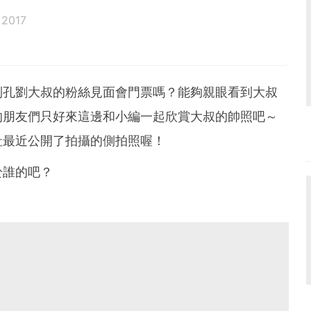
 2017
到孔劉大叔的粉絲見面會門票嗎？能夠親眼看到大叔
的朋友們只好來這邊和小編一起欣賞大叔的帥照吧～
社最近公開了拍攝的側拍照喔！
於誰的吧？