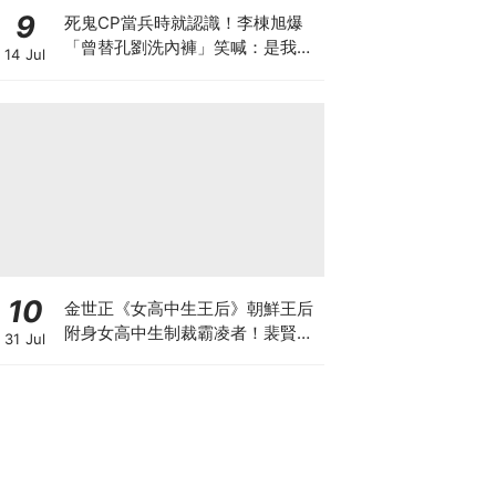
9
死鬼CP當兵時就認識！李棟旭爆
「曾替孔劉洗內褲」笑喊：是我把
14 Jul
他養大的
10
金世正《女高中生王后》朝鮮王后
附身女高中生制裁霸凌者！裴賢聖.
31 Jul
曹瀚結也加盟