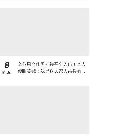
8
辛叡恩合作男神幾乎全入伍！本人
傻眼笑喊：我是送大家去當兵的人
10 Jul
嗎？