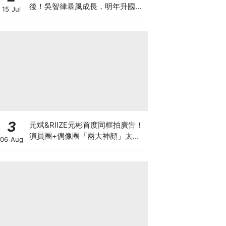
後！吳智律暴風成長，明年升國中
15 Jul
網驚：時間過太快
3
元斌&RIIZE元彬首度同框拍廣告！
演員圈+偶像圈「兩大神顔」太養
06 Aug
眼～