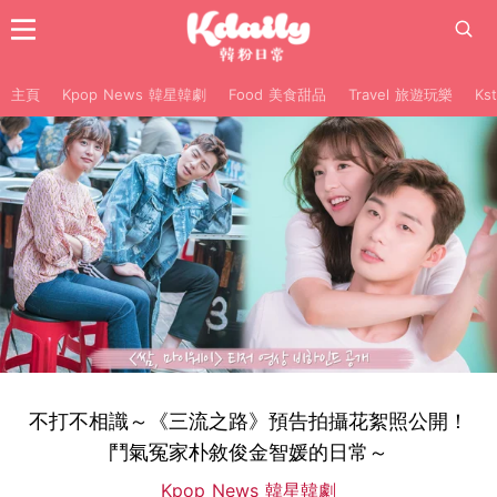
主頁
Kpop News 韓星韓劇
Food 美食甜品
Travel 旅遊玩樂
Ks
不打不相識～《三流之路》預告拍攝花絮照公開！
鬥氣冤家朴敘俊金智媛的日常～
Kpop News 韓星韓劇