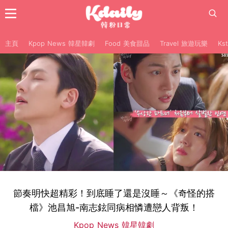
主頁
Kpop News 韓星韓劇
Food 美食甜品
Travel 旅遊玩樂
Ks
節奏明快超精彩！到底睡了還是沒睡～《奇怪的搭
檔》池昌旭-南志鉉同病相憐遭戀人背叛！
Kpop News 韓星韓劇