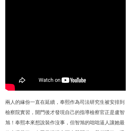
兩人的緣份一直在延續，奉熙作為司法研究生被安排到
檢察院實習，開門後才發現自己的指導檢察官正是盧智
旭！奉熙本來想說裝作沒事，但智旭的咄咄逼人讓她最