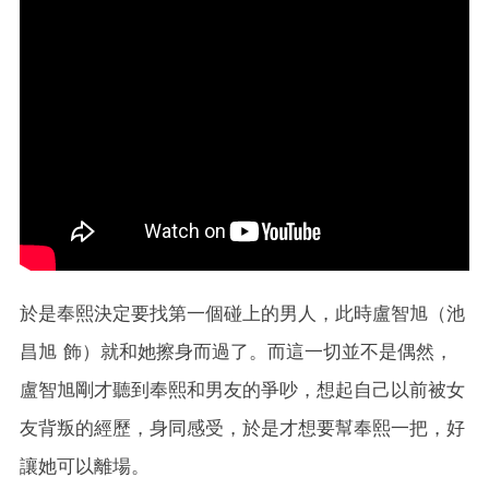
於是奉熙決定要找第一個碰上的男人，此時盧智旭（池
昌旭 飾）就和她擦身而過了。而這一切並不是偶然，
盧智旭剛才聽到奉熙和男友的爭吵，想起自己以前被女
友背叛的經歷，身同感受，於是才想要幫奉熙一把，好
讓她可以離場。