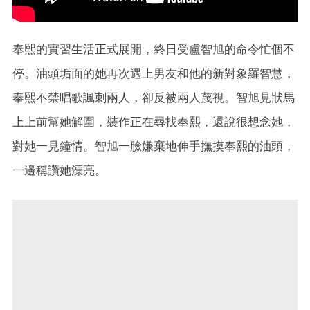
奉熙的實習生活正式展開，終日受盧智旭的命令忙個不
停。油頭垢面的她再次遇上男友和他的新對象羅智慧，
奉熙不禁唱歌諷刺兩人，卻反被兩人蔑視。智旭見狀馬
上上前幫她解圍，裝作正在尋找奉熙，還說很想念她，
對她一見鐘情。智旭一臉嫌棄地伸手撫摸奉熙的油頭，
一邊稱讚她漂亮。