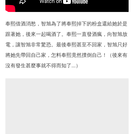
奉熙借酒消愁，智旭為了將奉熙掉下的粉盒還給她於是
跟著她，後來一起喝酒了。奉熙一直發酒瘋，向智旭放
電，讓智旭非常驚恐。最後奉熙甚至不回家，智旭只好
將她先帶回自己家，怎料奉熙竟然撲倒自己！（後來有
沒有發生甚麼事就不得而知了…）