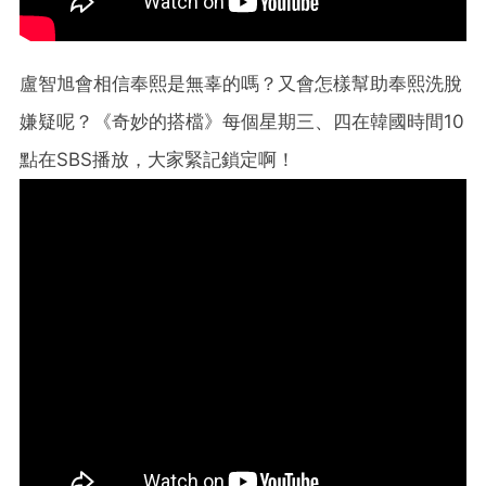
盧智旭會相信奉熙是無辜的嗎？又會怎樣幫助奉熙洗脫
嫌疑呢？《奇妙的搭檔》每個星期三、四在韓國時間10
點在SBS播放，大家緊記鎖定啊！