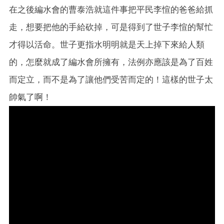
在之後編水會的曹泰浩就這件事把平民李愃的爸爸給抓
走，想要把他的手給砍掉，可是得到了世子李愃的幫忙
才得以活命。世子更指水明明就是天上掉下來給人類
的，怎麼就成了編水會所擁有，法例亦應該是為了百姓
而定立，而不是為了讓他們受苦而定的！這樣的世子太
帥氣了啊！