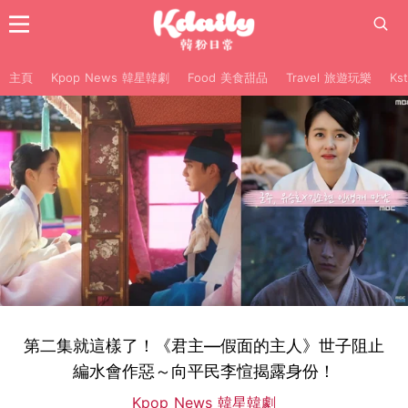
主頁
Kpop News 韓星韓劇
Food 美食甜品
Travel 旅遊玩樂
Ks
第二集就這樣了！《君主—假面的主人》世子阻止
編水會作惡～向平民李愃揭露身份！
Kpop News 韓星韓劇