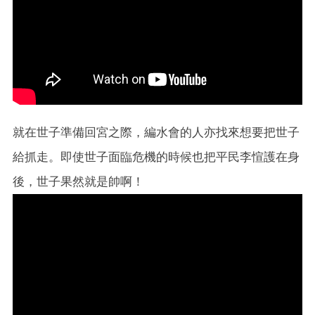
就在世子準備回宮之際，編水會的人亦找來想要把世子
給抓走。即使世子面臨危機的時候也把平民李愃護在身
後，世子果然就是帥啊！