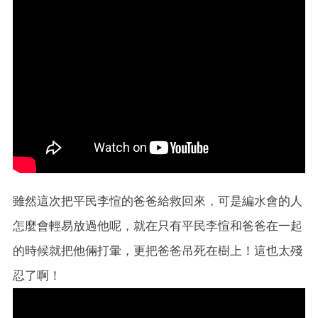
雖然這次把平民李愃的爸爸給救回來，可是編水會的人
怎麼會輕易放過他呢，就在只有平民李愃和爸爸在一起
的時候就把他倆打暈，更把爸爸吊死在樹上！這也太殘
忍了啊！