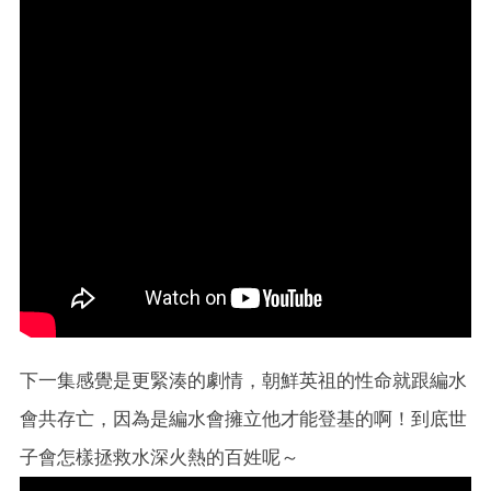
下一集感覺是更緊湊的劇情，朝鮮英祖的性命就跟編水
會共存亡，因為是編水會擁立他才能登基的啊！到底世
子會怎樣拯救水深火熱的百姓呢～