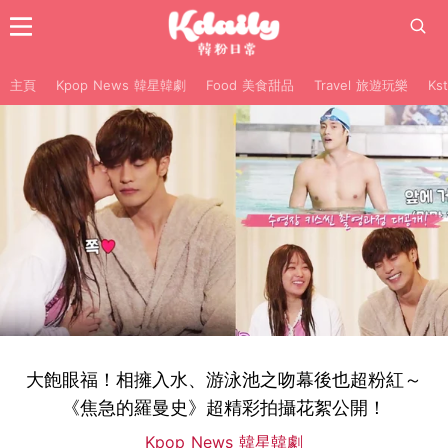
主頁
Kpop News 韓星韓劇
Food 美食甜品
Travel 旅遊玩樂
Ks
大飽眼福！相擁入水、游泳池之吻幕後也超粉紅～
《焦急的羅曼史》超精彩拍攝花絮公開！
Kpop News 韓星韓劇