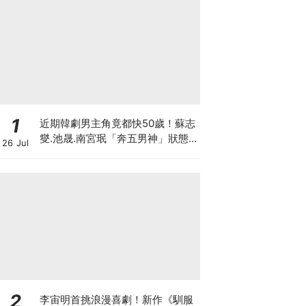
1
近期韓劇男主角竟都快50歲！蘇志
燮.池晟.南宮珉「奔五男神」狀態
26 Jul
太驚人
2
李宙明首挑浪漫喜劇！新作《馴服