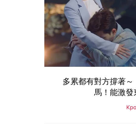
多累都有對方撐著～
馬！能激發
Kp