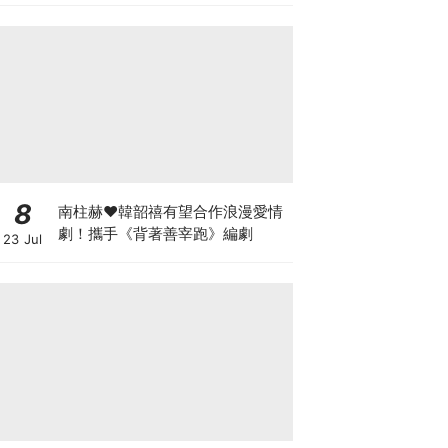
8
南柱赫♥韓韶禧有望合作浪漫愛情
劇！攜手《背著善宰跑》編劇
23 Jul