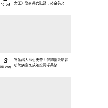
女王》變身美女獸醫，搭金英光組
10 Jul
歡喜冤家CP
3
邊佑錫人帥心更善！低調捐款助育
幼院病童完成治療再添美談
06 Aug