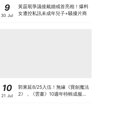
9
黃晸珉爭議後戴婚戒首亮相！爆料
女遭控私訊未成年兒子+騷擾片商
30 Jul
10
郭東延8/25入伍！無緣《寶劍魔法
2》，《雲畫》10週年特輯成服役
21 Jul
前最後行程