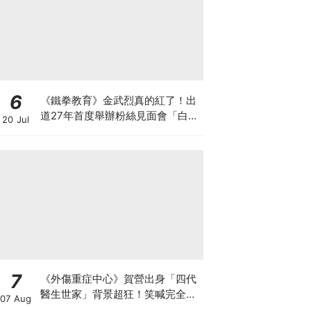
6
《鐵拳教育》金武烈真的紅了！出
道27年首度舉辦粉絲見面會「白西
20 Jul
裝+眼鏡」太誘惑
7
《外傷重症中心》賀營出身「四代
醫生世家」背景超狂！笑喊完全沒
07 Aug
想過從醫：太難了XD