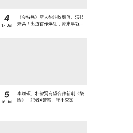
4
《金特務》新人徐貹旼顏值、演技
兼具！出道首作爆紅，原來早就是
17 Jul
人氣網紅？
5
李鍾碩、朴智賢有望合作新劇《樂
園》「記者X警察」聯手查案
16 Jul