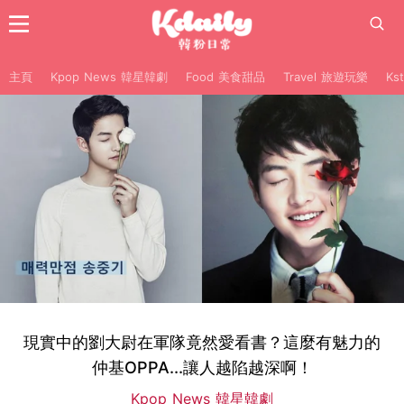
主頁
Kpop News 韓星韓劇
Food 美食甜品
Travel 旅遊玩樂
Ks
現實中的劉大尉在軍隊竟然愛看書？這麼有魅力的
仲基OPPA...讓人越陷越深啊！
Kpop News 韓星韓劇