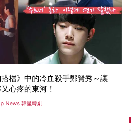
的搭檔》中的冷血殺手鄭賢秀～讓
寒又心疼的東河！
op News 韓星韓劇