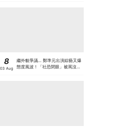
8
繼外貌爭議... 鄭準元出演綜藝又爆
態度風波！「社恐閉眼」被罵沒誠
03 Aug
意