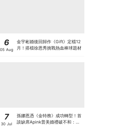
6
金宇彬婚後回歸作《Gift》定檔12
月！搭檔徐恩秀挑戰熱血棒球題材
05 Aug
7
孫娜恩憑《金特務》成功轉型！首
談缺席Apink普美婚禮破不和：為
30 Jul
她們應援的心沒變過