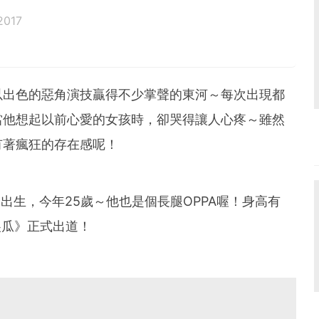
2017
以出色的惡角演技贏得不少掌聲的東河～每次出現都
當他想起以前心愛的女孩時，卻哭得讓人心疼～雖然
有著瘋狂的存在感呢！
日出生，今年25歲～他也是個長腿OPPA喔！身高有
《傻瓜》正式出道！