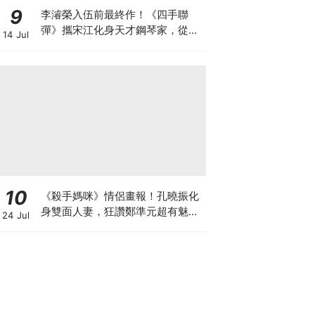
9
李濬榮入伍前最終作！《四手聯
彈》攜宋江化身天才鋼琴家，從宿
14 Jul
敵到知己
10
《殺手媽咪》情侶畫報！孔曉振化
身雙面人妻，狂讚鄭準元超有魅
24 Jul
力：觀眾一定也會愛上他