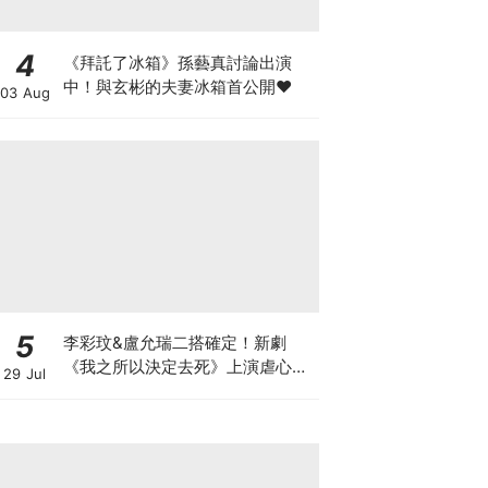
4
《拜託了冰箱》孫藝真討論出演
中！與玄彬的夫妻冰箱首公開♥
03 Aug
5
李彩玟&盧允瑞二搭確定！新劇
《我之所以決定去死》上演虐心穿
29 Jul
越羅曼史，2027年上缐