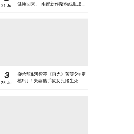
健康回來」 兩部新作陪粉絲度過軍
21 Jul
白期
3
柳承龍&河智苑《雨光》苦等5年定
檔9月！夫妻攜手救女兒陷生死危
25 Jul
機