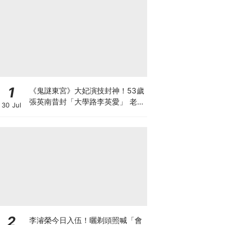
1
《鬼謎東宮》大妃演技封神！53歲
張英南昔封「大學路李英愛」 老公
30 Jul
小她7歲
2
李濬榮今日入伍！曬剃頭照喊「會