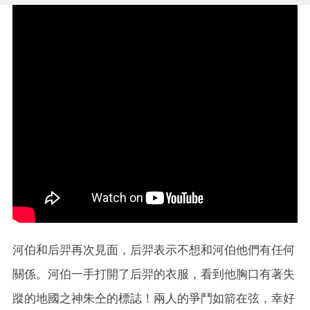
河伯和后羿再次見面，后羿表示不想和河伯他們有任何
關係。河伯一手打開了后羿的衣服，看到他胸口有著失
蹤的地國之神朱仝的標誌！兩人的爭鬥如箭在弦，幸好