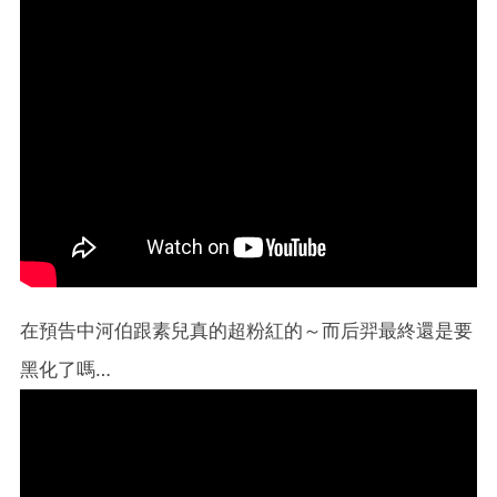
在預告中河伯跟素兒真的超粉紅的～而后羿最終還是要
黑化了嗎…