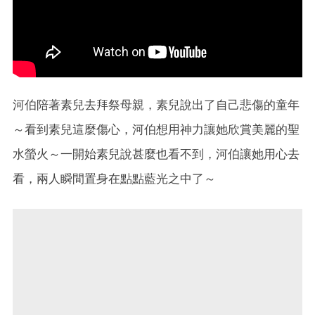
河伯陪著素兒去拜祭母親，素兒說出了自己悲傷的童年
～看到素兒這麼傷心，河伯想用神力讓她欣賞美麗的聖
水螢火～一開始素兒說甚麼也看不到，河伯讓她用心去
看，兩人瞬間置身在點點藍光之中了～