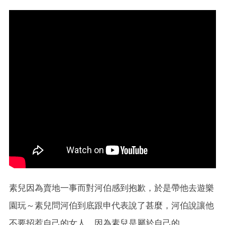
素兒因為賣地一事而對河伯感到抱歉，於是帶他去遊樂
園玩～素兒問河伯到底跟申代表說了甚麼，河伯說讓他
不要招惹自己的女人，因為素兒是屬於自己的。