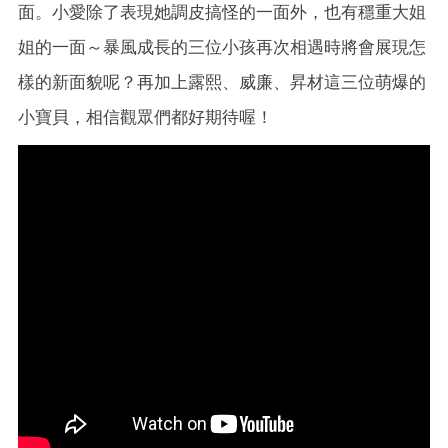
面。小愛除了表現她調皮搞怪的一面外，也有穩重大姐
姐的一面～暴風成長的三位小孩再次相遇時將會展現怎
樣的新面貌呢？再加上露熙、威廉、昇材這三位萌爆的
小寶貝，相信觀眾們都好期待喔！