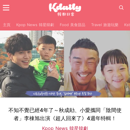
主頁
Kpop News 韓星韓劇
Food 美食甜品
Travel 旅遊玩樂
Ks
不知不覺已經4年了～秋成勛、小愛攜同「陰間使
者」李棟旭出演《超人回來了》4週年特輯！
Kpop News 韓星韓劇