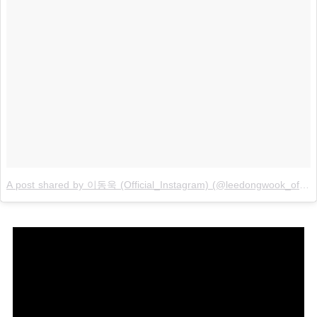
A post shared by 이동욱 (Official_Instagram) (@leedongwook_official)