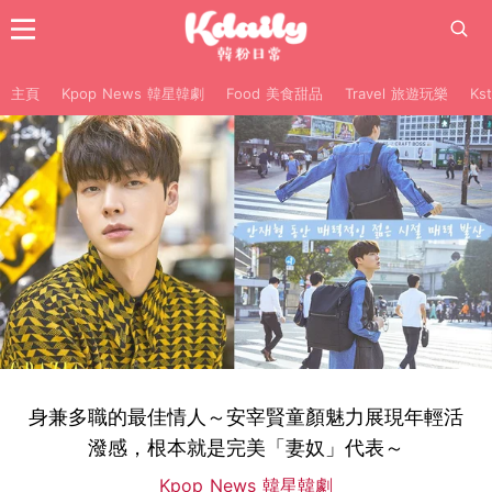
主頁
Kpop News 韓星韓劇
Food 美食甜品
Travel 旅遊玩樂
Ks
身兼多職的最佳情人～安宰賢童顏魅力展現年輕活
潑感，根本就是完美「妻奴」代表～
Kpop News 韓星韓劇